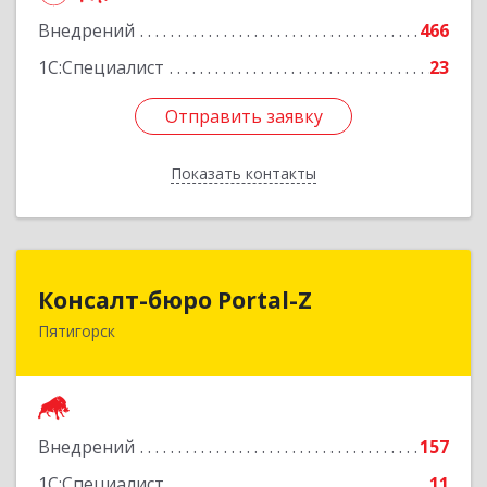
Внедрений
466
1С:Специалист
23
Отправить заявку
Отправить заявку
Показать контакты
Назад
Консалт-бюро Portal-Z
Консалт-бюро Portal-Z
Пятигорск
357502, Ставропольский край, Пятигорск г,
Козлова ул, дом № 24/4
Подробнее
Внедрений
157
1С:Специалист
11