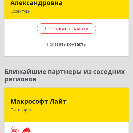
Александровна
Александровна
Ессентуки
357600, Ставропольский край, Ессентуки г,
Ермолова ул, дом № 127, кв.47
Отправить заявку
Подробнее
Показать контакты
Отправить заявку
Назад
Ближайшие партнеры из соседних
регионов
Макрософт Лайт
Макрософт Лайт
Пятигорск
357501, Ставропольский край, Пятигорск г,
Коста Хетагурова ул, дом № 4
Подробнее