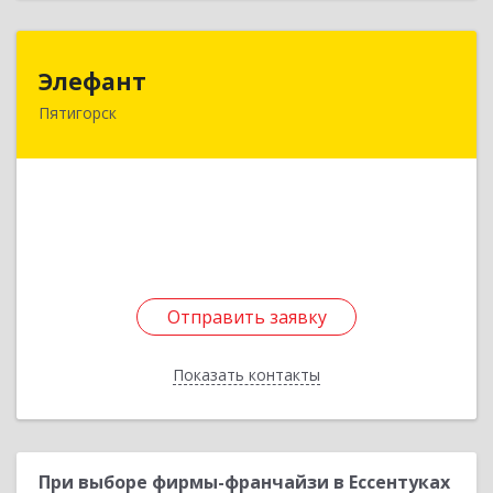
Элефант
Элефант
Пятигорск
357500, Ставропольский край, Пятигорск г,
Орджоникидзе ул, дом № 11А
Подробнее
Отправить заявку
Отправить заявку
Показать контакты
Назад
При выборе фирмы-франчайзи в Ессентуках