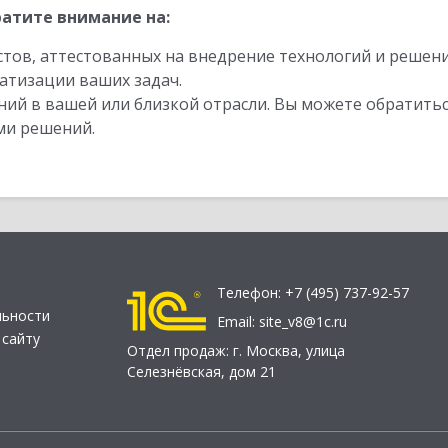
атите внимание на:
стов, аттестованных на внедрение технологий и решен
атизации ваших задач.
ий в вашей или близкой отрасли. Вы можете обратитьс
ми решений.
Телефон:
+7 (495) 737-92-57
льности
Email:
site_v8@1c.ru
 сайту
Отдел продаж:
г. Москва
,
улица
Селезнёвская, дом 21