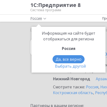
1С:Предприятие 8
Система программ
Россия
Пр
Главная
1С:Управление торговлей 8
Выбор пар
Информация на сайте будет
отображаться для региона
1С:Управление 
Россия
в Нижнем Новг
Да, все верно
Ознакомьтесь с информацио
Выбрать другой
или внедрение продукта.
Нижний Новгород
Арзам
Смотрите также:
Россия
,
Ниж
Костромская область
,
Респу
Партнеры в вашем регионе: