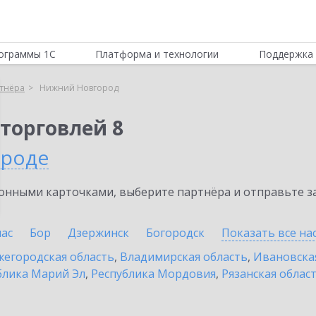
ограммы 1С
Платформа и технологии
Поддержка 
тнёра
Нижний Новгород
торговлей 8
ороде
нными карточками, выберите партнёра и отправьте за
ас
Бор
Дзержинск
Богородск
Показать все н
егородская область
,
Владимирская область
,
Ивановска
блика Марий Эл
,
Республика Мордовия
,
Рязанская облас