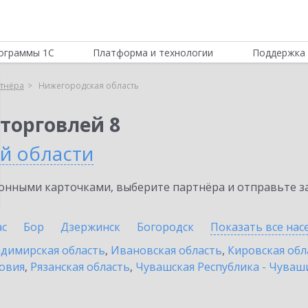
ограммы 1С
Платформа и технологии
Поддержка 
тнёра
Нижегородская область
торговлей 8
й области
нными карточками, выберите партнёра и отправьте за
ас
Бор
Дзержинск
Богородск
Показать все на
димирская область
,
Ивановская область
,
Кировская обл
овия
,
Рязанская область
,
Чувашская Республика - Чуваш