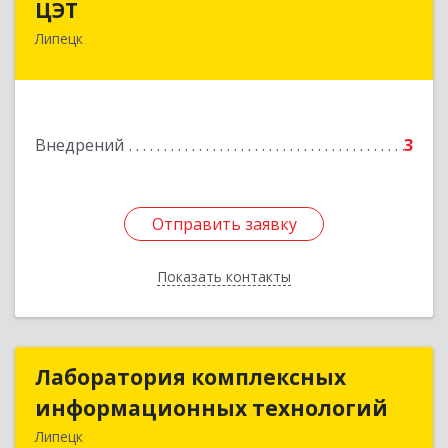
ЦЭТ
Липецк
398020, Липецкая обл, Липецк г,
Интернациональная ул, дом № 51
Подробнее
Внедрений
3
Отправить заявку
Отправить заявку
Показать контакты
Назад
Лаборатория комплексных
Лаборатория комплексных
информационных технологий
информационных технологий
Липецк