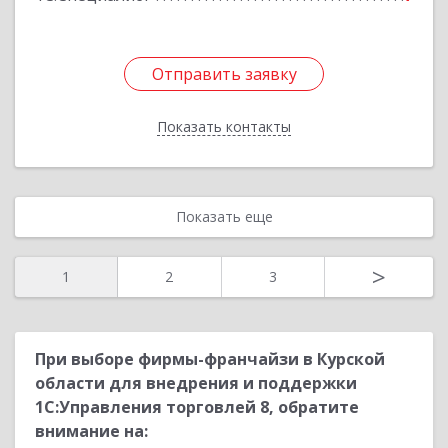
Отправить заявку
Отправить заявку
Показать контакты
Назад
Показать еще
>
1
2
3
При выборе фирмы-франчайзи в Курской
области для внедрения и поддержки
1С:Управления торговлей 8, обратите
внимание на: