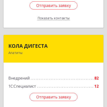
Отправить заявку
Отправить заявку
Показать контакты
Назад
КОЛА ДИГЕСТА
КОЛА ДИГЕСТА
Апатиты
184209, Мурманская обл, Апатиты г,
Космонавтов ул, дом № 17
Подробнее
Внедрений
82
1С:Специалист
12
Отправить заявку
Отправить заявку