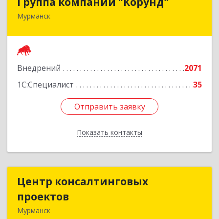
Группа компаний "Корунд"
Мурманск
183025, Мурманская обл, Мурманск г, Тарана
ул, дом № 10
Подробнее
Внедрений
2071
1С:Специалист
35
Отправить заявку
Отправить заявку
Показать контакты
Назад
Центр консалтинговых
Центр консалтинговых
проектов
проектов
Мурманск