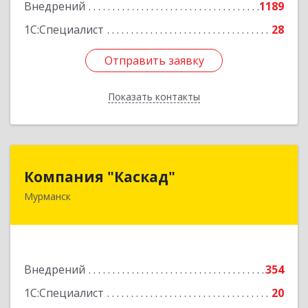
Внедрений
1189
1С:Специалист
28
Отправить заявку
Отправить заявку
Показать контакты
Назад
Компания "Каскад"
Компания "Каскад"
Мурманск
183038, Мурманская обл, Мурманск г, Бабикова
проезд, дом № 12, кв.59
Подробнее
Внедрений
354
1С:Специалист
20