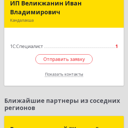
ИП Великжанин Иван
ИП Великжанин Иван
Владимирович
Владимирович
Кандалакша
184046, Мурманская обл, Кандалакша г,
Наймушина ул, дом № 16, кв.37
1С:Специалист
1
Подробнее
Отправить заявку
Отправить заявку
Показать контакты
Назад
Ближайшие партнеры из соседних
регионов
Группа компаний "Корунд"