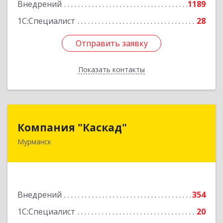
Внедрений
1189
1С:Специалист
28
Отправить заявку
Отправить заявку
Показать контакты
Назад
Компания "Каскад"
Компания "Каскад"
Мурманск
183038, Мурманская обл, Мурманск г, Бабикова
проезд, дом № 12, кв.59
Подробнее
Внедрений
354
1С:Специалист
20