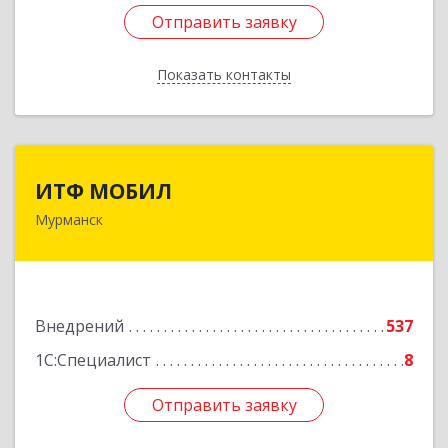
Отправить заявку
Отправить заявку
Показать контакты
Назад
ИТФ МОБИЛ
ИТФ МОБИЛ
Мурманск
183038, Мурманская обл, Мурманск г, Терский
пер, дом № 13
Подробнее
Внедрений
537
1С:Специалист
8
Отправить заявку
Отправить заявку