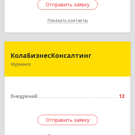
Отправить заявку
Отправить заявку
Показать контакты
Назад
КолаБизнесКонсалтинг
КолаБизнесКонсалтинг
Мурманск
183074, Мурманская обл, Мурманск г,
Полярный Круг ул, дом № 3
Подробнее
Внедрений
12
Отправить заявку
Отправить заявку