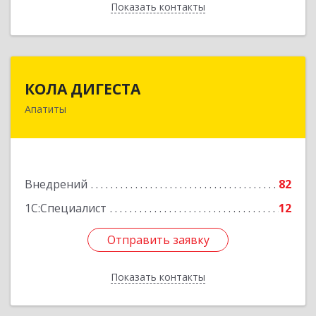
Показать контакты
Назад
КОЛА ДИГЕСТА
КОЛА ДИГЕСТА
Апатиты
184209, Мурманская обл, Апатиты г,
Космонавтов ул, дом № 17
Подробнее
Внедрений
82
1С:Специалист
12
Отправить заявку
Отправить заявку
Показать контакты
Назад