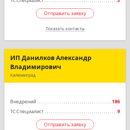
1С:Специалист
3
Отправить заявку
Отправить заявку
Показать контакты
Назад
ИП Данилков Александр
ИП Данилков Александр
Владимирович
Владимирович
Калининград
236038, Калининградская обл, Калининград г,
Д.Донского ул, дом № 7/11, каб.522
Внедрений
186
Подробнее
1С:Специалист
9
Отправить заявку
Отправить заявку