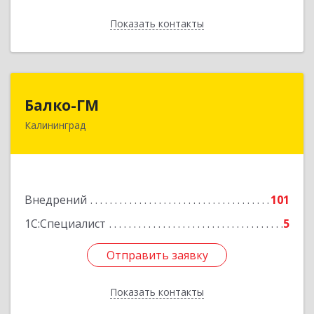
Показать контакты
Назад
Балко-ГМ
Балко-ГМ
Калининград
236022, Калининградская обл, Калининград г,
Москвина ул, дом № 1
Подробнее
Внедрений
101
1С:Специалист
5
Отправить заявку
Отправить заявку
Показать контакты
Назад