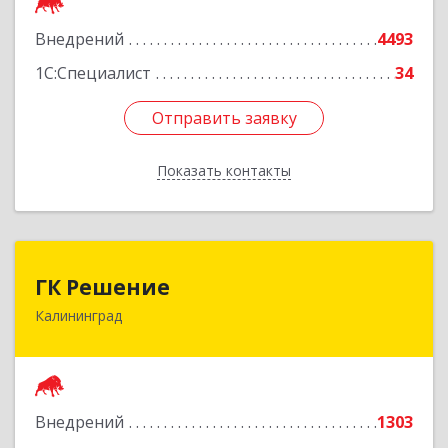
Подробнее
Внедрений
4493
1С:Специалист
34
Отправить заявку
Отправить заявку
Показать контакты
Назад
ГК Решение
ГК Решение
Калининград
236038, Калининградская обл, Калининград г,
Липовая аллея ул, дом № 2
Подробнее
Внедрений
1303