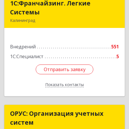
1С:Франчайзинг. Легкие
1С:Франчайзинг. Легкие
Системы
Системы
Калининград
236000, Калининградская обл, Калининград г,
Геологическая ул, дом № 1, оф.34
Внедрений
551
Подробнее
1С:Специалист
5
Отправить заявку
Отправить заявку
Показать контакты
Назад
ОРУС: Организация учетных
ОРУС: Организация учетных
систем
систем