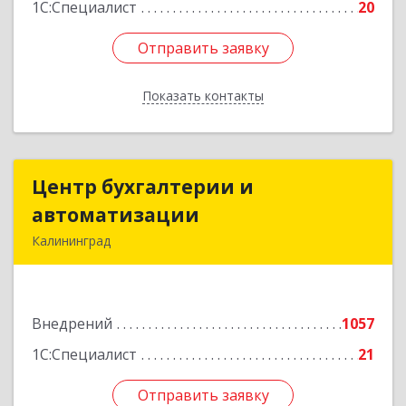
1С:Специалист
20
Отправить заявку
Отправить заявку
Показать контакты
Назад
Центр бухгалтерии и
Центр бухгалтерии и
автоматизации
автоматизации
Калининград
236006, Калининградская обл, Калининград г,
Фрунзе ул, дом № 6, оф.13
Внедрений
1057
Подробнее
1С:Специалист
21
Отправить заявку
Отправить заявку