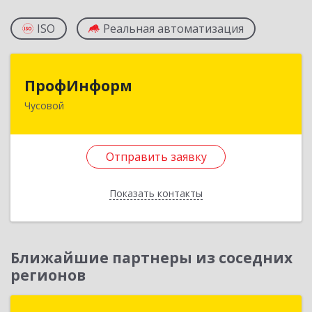
ISO
Реальная автоматизация
ПрофИнформ
ПрофИнформ
Чусовой
618204, Пермский край, г.о. Чусовской, Чусовой
г, Коммунистическая ул, дом № 8, оф.24
Отправить заявку
Подробнее
Отправить заявку
Показать контакты
Назад
Ближайшие партнеры из соседних
регионов