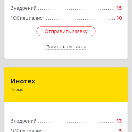
Внедрений
15
1С:Специалист
10
Отправить заявку
Отправить заявку
Показать контакты
Назад
Инотех
Инотех
Пермь
614107, Пермский край, Пермь г, Уральская ул,
дом № 69, оф.40
Подробнее
Внедрений
13
1С:Специалист
5