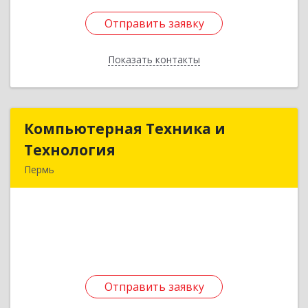
Отправить заявку
Отправить заявку
Показать контакты
Назад
Компьютерная Техника и
Компьютерная Техника и
Технология
Технология
Пермь
614002, Пермский край, Пермь г,
Чернышевского ул, дом № 19А, литера А2
Подробнее
Отправить заявку
Отправить заявку