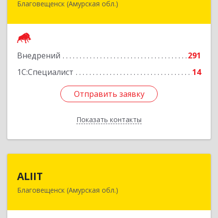
Благовещенск (Амурская обл.)
675000, Амурская обл, Благовещенск г, Зейская
ул, дом № 134, оф.515
Подробнее
Внедрений
291
1С:Специалист
14
Отправить заявку
Отправить заявку
Показать контакты
Назад
ALIIT
ALIIT
Благовещенск (Амурская обл.)
675002, Амурская обл, Благовещенск г,
Горького ул, дом № 56, кв.318