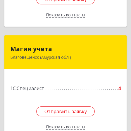
Показать контакты
Назад
Магия учета
Магия учета
Благовещенск (Амурская обл.)
675016, Амурская обл, г.о. город Благовещенск,
Благовещенск г, Конная ул, дом № 127/1
Подробнее
1С:Специалист
4
Отправить заявку
Отправить заявку
Показать контакты
Назад