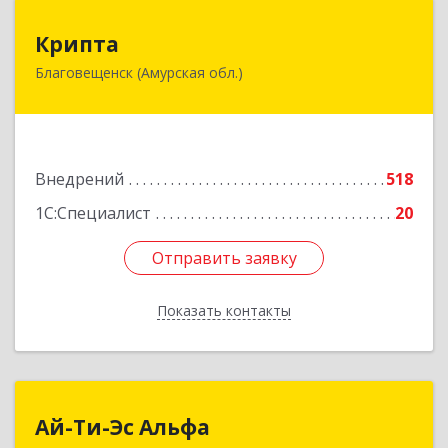
Крипта
Крипта
Благовещенск (Амурская обл.)
675000, Амурская обл, Благовещенск г,
Амурская ул, дом № 236, оф.7-8
Подробнее
Внедрений
518
1С:Специалист
20
Отправить заявку
Отправить заявку
Показать контакты
Назад
Ай-Ти-Эс Альфа
Ай-Ти-Эс Альфа