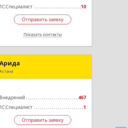
1С:Специалист
10
Отправить заявку
Отправить заявку
Показать контакты
Назад
Арида
Арида
Астана
Республика Казахстан, 010000, г.
Астана, район Сарыарка, ул.
Бейбитшилик, д.25, оф.326/2
Внедрений
467
Подробнее
1С:Специалист
1
Отправить заявку
Отправить заявку