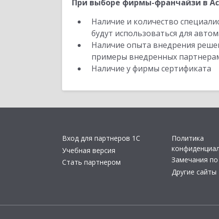
При выборе фирмы-франчайзи в Ас
Наличие и количество специали
будут использоваться для автом
Наличие опыта внедрения решен
примеры внедренных партнера
Наличие у фирмы сертификата
Вход для партнеров 1С
Политика
конфиденциа
Учебная версия
Замечания по
Стать партнером
Другие сайты