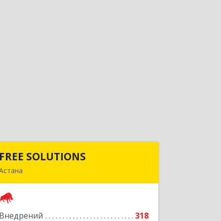
FREE SOLUTIONS
FREE SOLUTIONS
Астана
Республика Казахстан, г. Нур-Султан,
ул. Т. Шевченко, 8/1, ВП-3
Внедрений
318
Подробнее