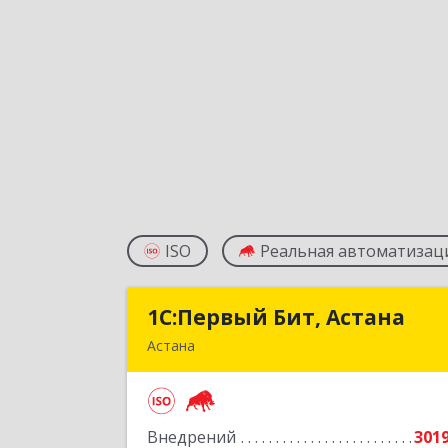
ISO
Реальная автоматизац
1С:Первый Бит, Астана
1С:Первый Бит, Астан
Астана
Республика Казахстан, г. Астана
район "Байконыр", улица Иманбаева
дом 8/2, офис 
Внедрений
301