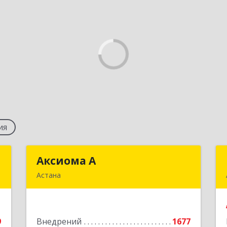
ия
а
Аксиома А
Аксиома А
Астана
,
Казахстан, г. Нур-Султан, ул. Таха
,
Хусейна, д. 9, БЦ "Каспий", офис 308
7
9
Внедрений
1677
Подробнее