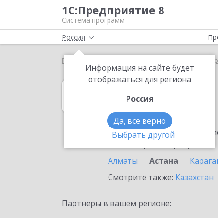
1С:Предприятие 8
Система программ
Россия
Пр
Главная
1С:Управление торговлей 8
Выбор пар
Информация на сайте будет
отображаться для региона
1С:Управление 
Россия
в Астане
Да, все верно
Ознакомьтесь с информацио
Выбрать другой
или внедрение продукта.
Алматы
Астана
Карага
Смотрите также:
Казахстан
Партнеры в вашем регионе: