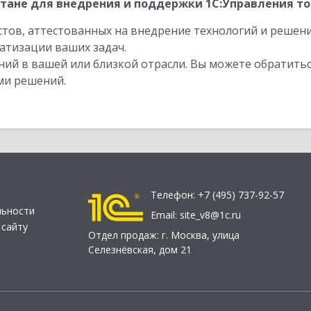
тане для внедрения и поддержки 1С:Управления тор
стов, аттестованных на внедрение технологий и решен
атизации ваших задач.
ий в вашей или близкой отрасли. Вы можете обратитьс
ми решений.
Телефон:
+7 (495) 737-92-57
льности
Email:
site_v8@1c.ru
 сайту
Отдел продаж:
г. Москва
,
улица
Селезнёвская, дом 21