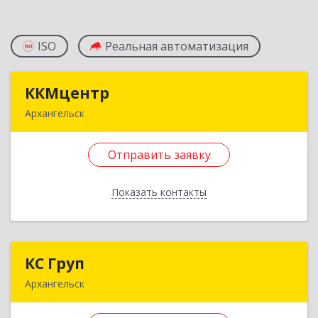
ISO
Реальная автоматизация
ККМцентр
ККМцентр
Архангельск
163071, Архангельская обл, Архангельск г,
Шубина ул, дом № 50
Отправить заявку
Подробнее
Показать контакты
Отправить заявку
Назад
КС Груп
КС Груп
Архангельск
163071, Архангельская обл, Архангельск г,
Советских космонавтов пр-кт, дом № 148,