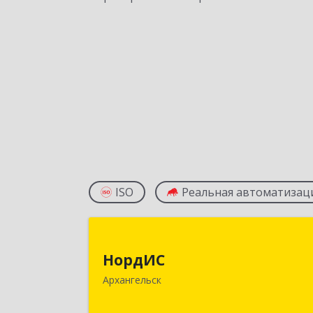
ISO
Реальная автоматизац
НордИ
НордИС
163071, Архангельская обл
Архангельск
Архангельск г, Гайдара ул, дом № 55
оф.1