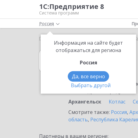
1С:Предприятие 8
Система программ
Россия
Пр
Главная
1С:Управление торговлей 8
Выбор пар
Информация на сайте будет
отображаться для региона
1С:Управление 
Россия
в Архангельске
Да, все верно
Ознакомьтесь с информацио
Выбрать другой
или внедрение продукта.
Архангельск
Котлас
С
Смотрите также:
Россия
,
Арх
область
,
Республика Карели
Партнеры в вашем регионе: