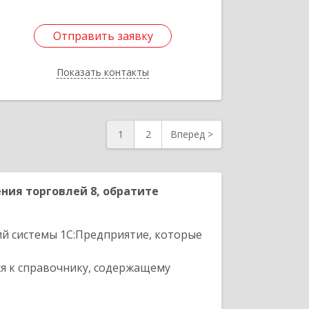
Отправить заявку
Отправить заявку
Показать контакты
Назад
1
2
Вперед
>
ния торговлей 8, обратите
ий системы 1С:Предприятие, которые
я к справочнику, содержащему