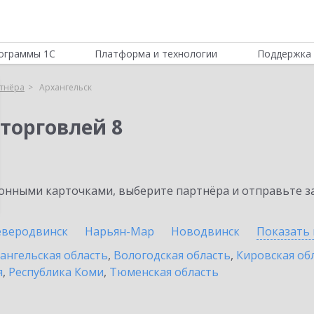
ограммы 1С
Платформа и технологии
Поддержка 
тнёра
Архангельск
торговлей 8
нными карточками, выберите партнёра и отправьте за
еверодвинск
Нарьян-Мар
Новодвинск
Показать 
ангельская область
,
Вологодская область
,
Кировская об
я
,
Республика Коми
,
Тюменская область