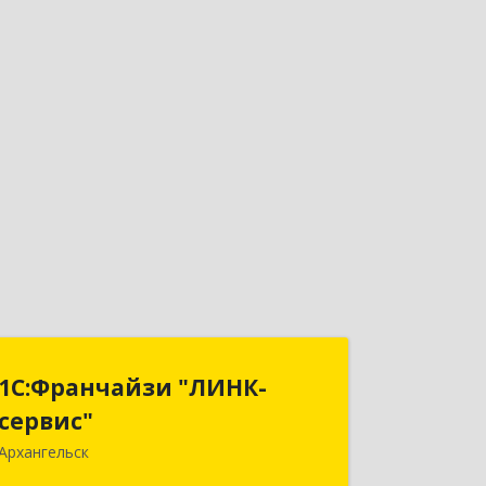
1С:Франчайзи "ЛИНК-
1С:Франчайзи "ЛИНК-
сервис"
сервис"
Архангельск
163000, Архангельская обл,
Архангельск г, Ленина пл., дом № 4,