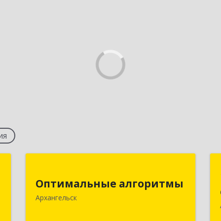
ия
С
Оптимальные алгоритмы
Оптимальные алгоритмы
,
163000, Архангельская обл, г.о. город
Архангельск
,
Архангельск, Архангельск г,
8
Поморская ул, дом № 5, оф.307