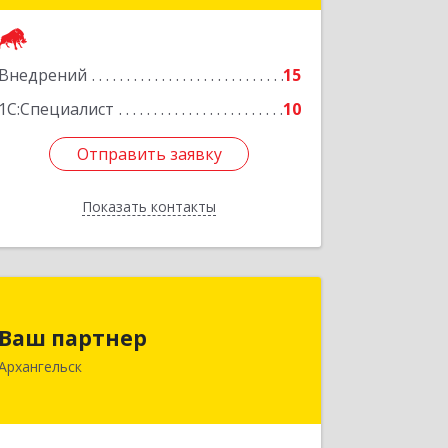
оф.1810 (18 этаж)
Подробнее
Внедрений
15
1С:Специалист
10
Отправить заявку
Отправить заявку
Показать контакты
Назад
Ваш партнер
Ваш партнер
163046, Архангельская обл,
Архангельск
Архангельск г, Новгородский пр-кт,
дом № 94, оф.3