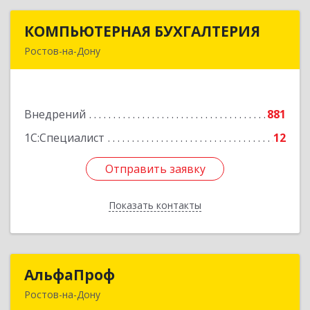
КОМПЬЮТЕРНАЯ БУХГАЛТЕРИЯ
КОМПЬЮТЕРНАЯ БУХГАЛТЕРИЯ
Ростов-на-Дону
344002, Ростовская обл, Ростов-на-Дону г,
Социалистическая ул, дом № 107А
Внедрений
881
Подробнее
1С:Специалист
12
Отправить заявку
Отправить заявку
Показать контакты
Назад
АльфаПроф
АльфаПроф
Ростов-на-Дону
344082, Ростовская обл, город Ростов-на-Дону