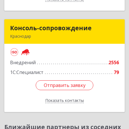
Консоль-сопровождение
Консоль-сопровождение
Краснодар
350051, Краснодарский край, Краснодар г,
Дзержинского ул, дом № 38/1
Внедрений
2556
Подробнее
1С:Специалист
79
Отправить заявку
Отправить заявку
Показать контакты
Назад
Ближайшие партнеры из соседних