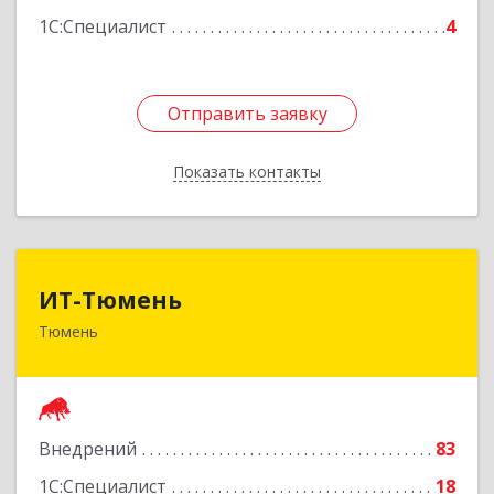
1С:Специалист
4
Отправить заявку
Отправить заявку
Показать контакты
Назад
ИТ-Тюмень
ИТ-Тюмень
Тюмень
625000, Тюменская обл, Тюмень г, Грибоедова,
дом № 13, корпус 2
Подробнее
Внедрений
83
1С:Специалист
18