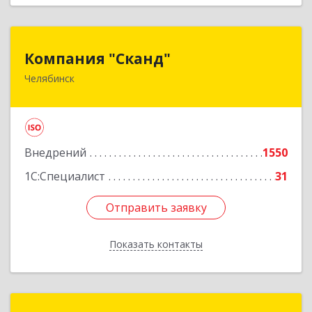
Компания "Сканд"
Компания "Сканд"
Челябинск
454091, Челябинская обл, Челябинск г,
Революции пл, дом № 7, оф.1.16
Подробнее
Внедрений
1550
1С:Специалист
31
Отправить заявку
Отправить заявку
Показать контакты
Назад