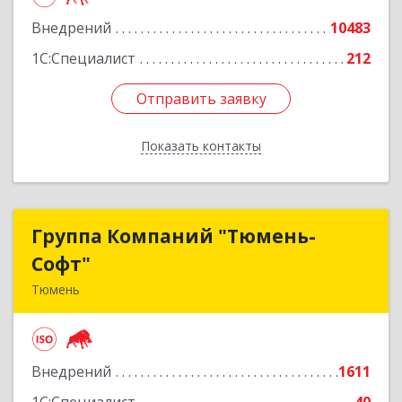
Подробнее
Внедрений
10483
1С:Специалист
212
Отправить заявку
Отправить заявку
Показать контакты
Назад
Группа Компаний "Тюмень-
Группа Компаний "Тюмень-
Софт"
Софт"
Тюмень
625048, Тюменская обл, Тюмень г, Салтыкова-
Щедрина ул, дом № 44/4
Внедрений
1611
Подробнее