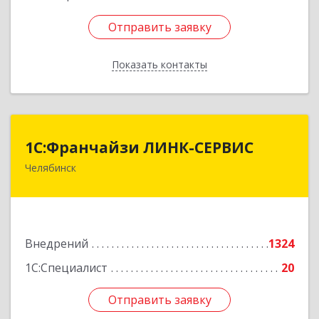
Отправить заявку
Отправить заявку
Показать контакты
Назад
1С:Франчайзи ЛИНК-СЕРВИС
1С:Франчайзи ЛИНК-СЕРВИС
Челябинск
454006, Челябинская обл, Челябинск г, 3
Интернационала ул, дом № 63
Подробнее
Внедрений
1324
1С:Специалист
20
Отправить заявку
Отправить заявку