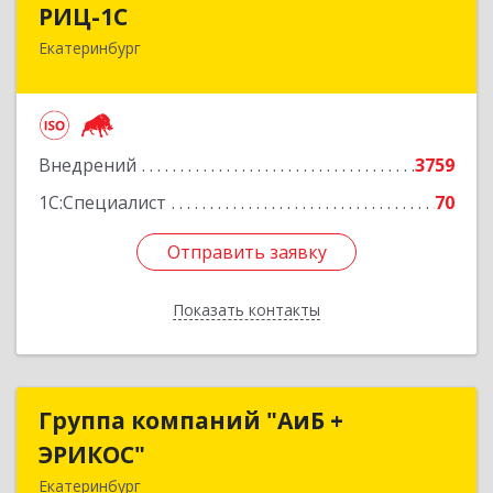
РИЦ-1С
Екатеринбург
620102, Свердловская обл, Екатеринбург г,
Фурманова ул, дом № 124
Подробнее
Внедрений
3759
1С:Специалист
70
Отправить заявку
Отправить заявку
Показать контакты
Назад
Группа компаний "АиБ +
Группа компаний "АиБ +
ЭРИКОС"
ЭРИКОС"
Екатеринбург