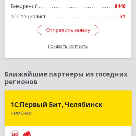
Внедрений
8446
1С:Специалист
31
Отправить заявку
Отправить заявку
Показать контакты
Назад
Ближайшие партнеры из соседних
регионов
1С:Первый Бит, Челябинск
1С:Первый Бит, Челябинск
Челябинск
454084, Челябинская обл, Челябинск г,
Каслинская ул, дом № 77, оф.109