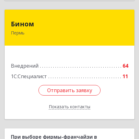
Бином
Бином
Пермь
614000, Пермский край, Пермь г, Куйбышева
ул, дом № 2, оф.23
Подробнее
Внедрений
64
1С:Специалист
11
Отправить заявку
Отправить заявку
Показать контакты
Назад
При выборе фирмы-франчайзи в