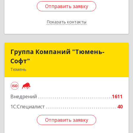
Отправить заявку
Отправить заявку
Показать контакты
Назад
Группа Компаний "Тюмень-
Группа Компаний "Тюмень-
Софт"
Софт"
Тюмень
625048, Тюменская обл, Тюмень г, Салтыкова-
Щедрина ул, дом № 44/4
Внедрений
1611
Подробнее
1С:Специалист
40
Отправить заявку
Отправить заявку