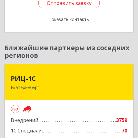
Отправить заявку
Отправить заявку
Показать контакты
Назад
Ближайшие партнеры из соседних
регионов
РИЦ-1С
РИЦ-1С
Екатеринбург
620102, Свердловская обл, Екатеринбург г,
Фурманова ул, дом № 124
Подробнее
Внедрений
3759
1С:Специалист
70