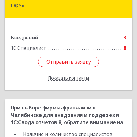
Пермь
614096, Пермский край, Пермь г, Ленина ул,
дом № 68, оф.513
Подробнее
Внедрений
3
1С:Специалист
8
Отправить заявку
Отправить заявку
Показать контакты
Назад
При выборе фирмы-франчайзи в
Челябинске для внедрения и поддержки
1С:Свода отчетов 8, обратите внимание на:
Наличие и количество специалистов,