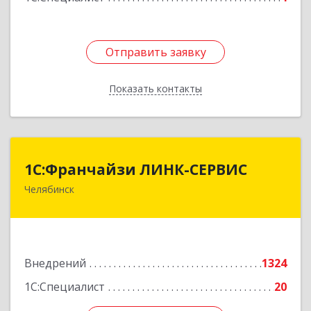
Отправить заявку
Отправить заявку
Показать контакты
Назад
1С:Франчайзи ЛИНК-СЕРВИС
1С:Франчайзи ЛИНК-СЕРВИС
Челябинск
454006, Челябинская обл, Челябинск г, 3
Интернационала ул, дом № 63
Подробнее
Внедрений
1324
1С:Специалист
20