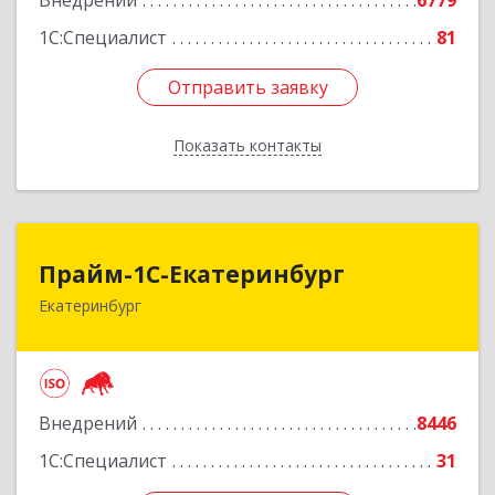
Внедрений
6779
1С:Специалист
81
Отправить заявку
Отправить заявку
Показать контакты
Назад
Прайм-1С-Екатеринбург
Прайм-1С-Екатеринбург
Екатеринбург
620142, Свердловская обл, Екатеринбург г, 8
Марта ул, дом № 49, оф.609
Подробнее
Внедрений
8446
1С:Специалист
31