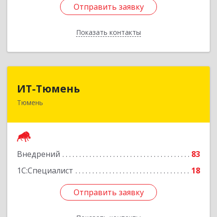
Отправить заявку
Отправить заявку
Показать контакты
Назад
ИТ-Тюмень
ИТ-Тюмень
Тюмень
625000, Тюменская обл, Тюмень г, Грибоедова,
дом № 13, корпус 2
Подробнее
Внедрений
83
1С:Специалист
18
Отправить заявку
Отправить заявку