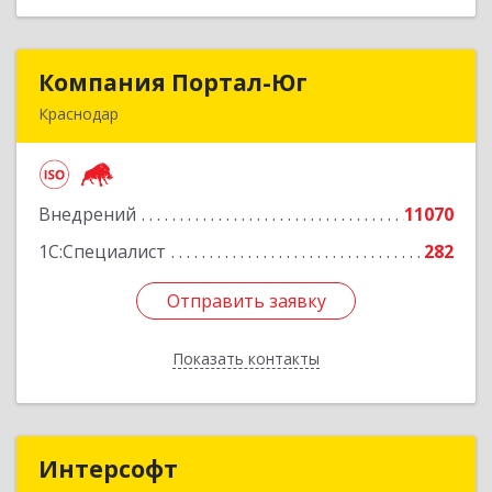
Компания Портал-Юг
Компания Портал-Юг
Краснодар
350020, Краснодарский край, Краснодар г,
Одесская ул, дом № 48, оф.2,3,6
Внедрений
11070
Подробнее
1С:Специалист
282
Отправить заявку
Отправить заявку
Показать контакты
Назад
Интерсофт
Интерсофт