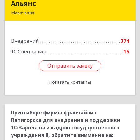
Альянс
Альянс
Махачкала
368000, Дагестан Респ, Махачкала г, Петра
Первого пр-кт, дом № 32 "а", оф.37
Внедрений
374
Подробнее
1С:Специалист
16
Отправить заявку
Отправить заявку
Показать контакты
Назад
При выборе фирмы-франчайзи в
Пятигорске для внедрения и поддержки
1С:Зарплаты и кадров государственного
учреждения 8, обратите внимание на: