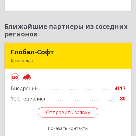
Ближайшие партнеры из соседних
регионов
Глобал-Софт
Глобал-Софт
Краснодар
350018, Краснодарский край, Краснодар г,
Сормовская ул, дом № 7
Внедрений
4117
Подробнее
1С:Специалист
80
Отправить заявку
Отправить заявку
Показать контакты
Назад