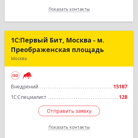
Показать контакты
Назад
1С:Первый Бит, Москва - м.
1С:Первый Бит, Москва - м.
Преображенская площадь
Преображенская площадь
Москва
107076, Москва г, Краснобогатырская ул, дом №
89, строение 1, пом.66
Внедрений
15187
Подробнее
1С:Специалист
128
Отправить заявку
Отправить заявку
Показать контакты
Назад