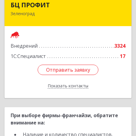
БЦ ПРОФИТ
БЦ ПРОФИТ
Зеленоград
124482, Москва г, Зеленоград г, корпус 340,
этаж 1, пом.Х, ком.1-5
Подробнее
Внедрений
3324
1С:Специалист
17
Отправить заявку
Отправить заявку
Показать контакты
Назад
При выборе фирмы-франчайзи, обратите
внимание на:
Наличие и количество специалистов,