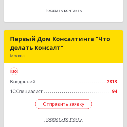
Показать контакты
Назад
Первый Дом Консалтинга "Что
Первый Дом Консалтинга "Что
делать Консалт"
делать Консалт"
Москва
127083, Москва г, Мишина ул, дом № 56
Подробнее
Внедрений
2813
1С:Специалист
94
Отправить заявку
Отправить заявку
Показать контакты
Назад