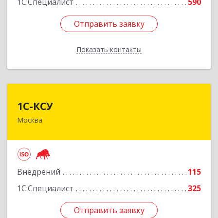
1С:Специалист
590
Отправить заявку
Отправить заявку
Показать контакты
Назад
1С-КСУ
1С-КСУ
Москва
129090, Москва г, вн.тер.г. муниципальный
округ Мещанский, Гиляровского ул, дом № 4,
строение 5
Подробнее
Внедрений
115
1С:Специалист
325
Отправить заявку
Отправить заявку