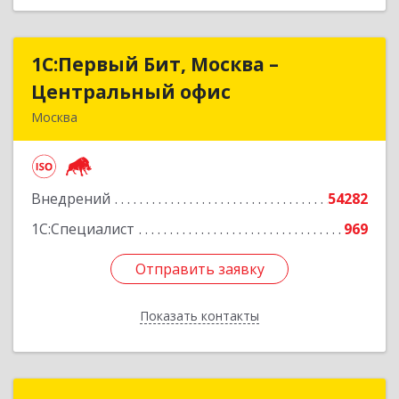
1С:Первый Бит, Москва –
1С:Первый Бит, Москва –
Центральный офис
Центральный офис
Москва
109147, Москва г, Воронцовская ул, дом № 35 Б,
корпус 1
Внедрений
54282
Подробнее
1С:Специалист
969
Отправить заявку
Отправить заявку
Показать контакты
Назад