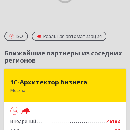
ISO
Реальная автоматизация
Ближайшие партнеры из соседних
регионов
1С-Архитектор бизнеса
1С-Архитектор бизнеса
Москва
115114, Москва г, Кожевнический 2-й пер, дом
№ 12, строение 2, этаж 2,пом.XII, ком.6
Подробнее
Внедрений
46182