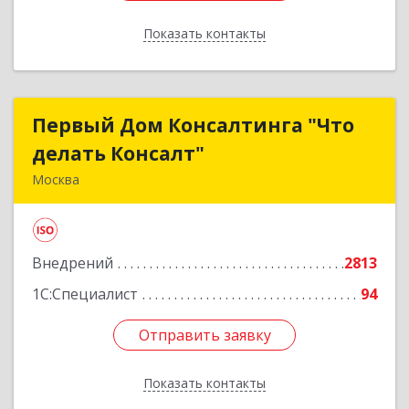
Показать контакты
Назад
Первый Дом Консалтинга "Что
Первый Дом Консалтинга "Что
делать Консалт"
делать Консалт"
Москва
127083, Москва г, Мишина ул, дом № 56
Подробнее
Внедрений
2813
1С:Специалист
94
Отправить заявку
Отправить заявку
Показать контакты
Назад