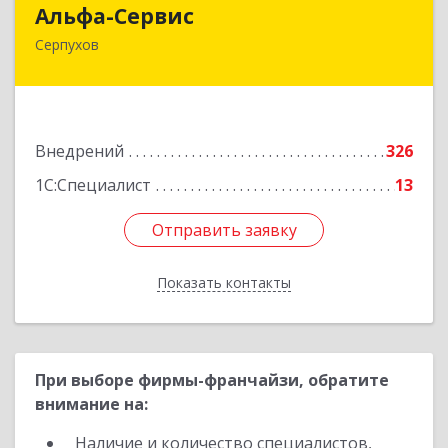
Альфа-Сервис
Альфа-Сервис
Серпухов
142200, Московская обл, Серпухов г,
Красноармейская ул, дом № 35/60
Подробнее
Внедрений
326
1С:Специалист
13
Отправить заявку
Отправить заявку
Показать контакты
Назад
При выборе фирмы-франчайзи, обратите
внимание на:
Наличие и количество специалистов,