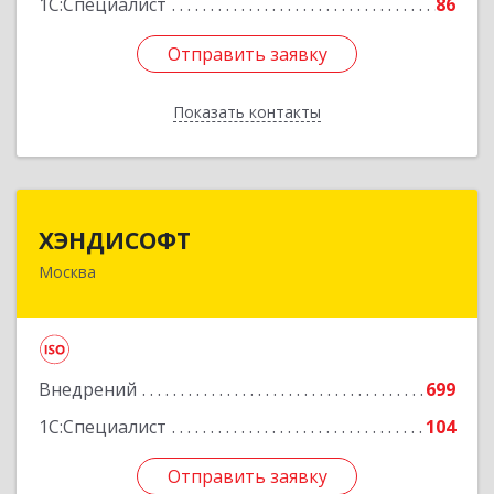
1С:Специалист
86
Отправить заявку
Отправить заявку
Показать контакты
Назад
ХЭНДИСОФТ
ХЭНДИСОФТ
Москва
115114, Москва г, Кожевнический 2-й пер, дом
№ 12, строение 2
Подробнее
Внедрений
699
1С:Специалист
104
Отправить заявку
Отправить заявку