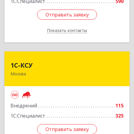
1С:Специалист
590
Отправить заявку
Отправить заявку
Показать контакты
Назад
1С-КСУ
1С-КСУ
Москва
129090, Москва г, вн.тер.г. муниципальный
округ Мещанский, Гиляровского ул, дом № 4,
строение 5
Подробнее
Внедрений
115
1С:Специалист
325
Отправить заявку
Отправить заявку