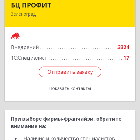
БЦ ПРОФИТ
БЦ ПРОФИТ
Зеленоград
124482, Москва г, Зеленоград г, корпус 340,
этаж 1, пом.Х, ком.1-5
Подробнее
Внедрений
3324
1С:Специалист
17
Отправить заявку
Отправить заявку
Показать контакты
Назад
При выборе фирмы-франчайзи, обратите
внимание на:
Наличие и количество специалистов,