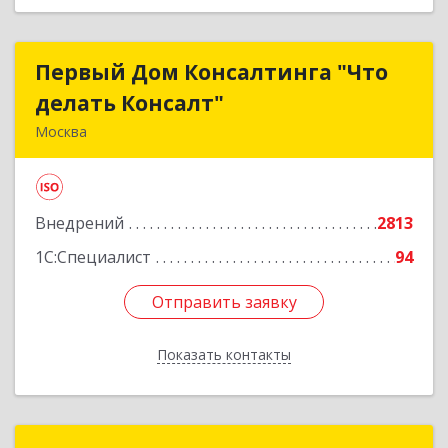
Первый Дом Консалтинга "Что
Первый Дом Консалтинга "Что
делать Консалт"
делать Консалт"
Москва
127083, Москва г, Мишина ул, дом № 56
Подробнее
Внедрений
2813
1С:Специалист
94
Отправить заявку
Отправить заявку
Показать контакты
Назад