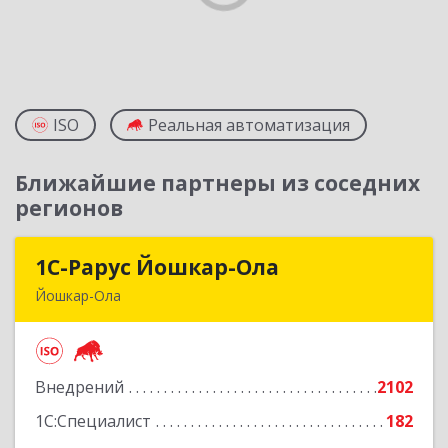
ISO
Реальная автоматизация
Ближайшие партнеры из соседних
регионов
1С-Рарус Йошкар-Ола
1С-Рарус Йошкар-Ола
Йошкар-Ола
424004, Марий Эл Респ, Йошкар-Ола г, Волкова
ул, дом № 68
Внедрений
2102
Подробнее
1С:Специалист
182