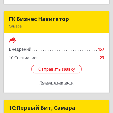
ГК Бизнес Навигатор
ГК Бизнес Навигатор
Самара
443080, Самарская обл, Самара г, Карла Маркса
пр-кт, дом № 192, оф.719
Внедрений
457
Подробнее
1С:Специалист
23
Отправить заявку
Отправить заявку
Показать контакты
Назад
1С:Первый Бит, Самара
1С:Первый Бит, Самара