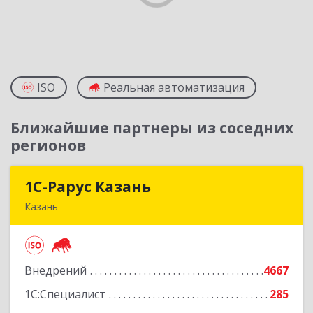
ISO
Реальная автоматизация
Ближайшие партнеры из соседних
регионов
1С-Рарус Казань
1С-Рарус Казань
Казань
420088, Татарстан Респ, Казань г, Победы пр-
кт, дом № 159
Внедрений
4667
Подробнее
1С:Специалист
285