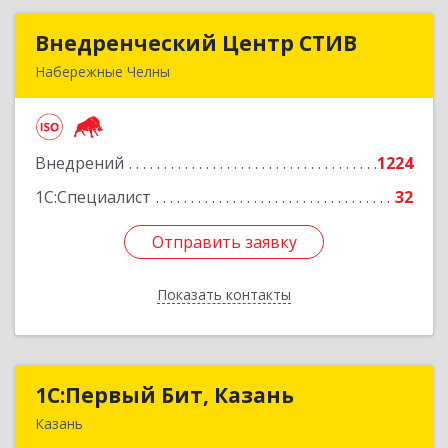
Внедренческий Центр СТИВ
Внедренческий Центр СТИВ
Набережные Челны
423821, Татарстан Респ, Набережные Челны г,
Автозаводский пр-кт, дом № 37Е, корпус 5Н,
оф.1
Внедрений
1224
Подробнее
1С:Специалист
32
Отправить заявку
Отправить заявку
Показать контакты
Назад
1С:Первый Бит, Казань
1С:Первый Бит, Казань
Казань
420133, Татарстан Респ, Казань г, Ямашева пр-