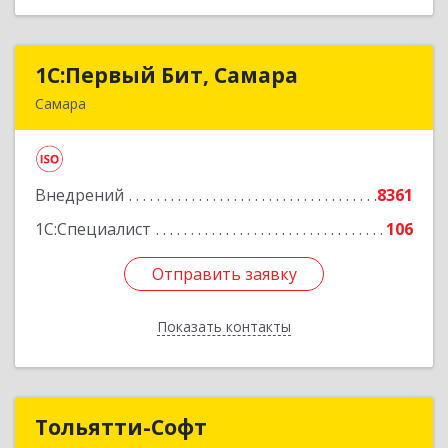
1С:Первый Бит, Самара
1С:Первый Бит, Самара
Самара
443013, Самарская обл, Самара г, Дачная ул,
дом № 24, пом.2/25
Внедрений
8361
Подробнее
1С:Специалист
106
Отправить заявку
Отправить заявку
Показать контакты
Назад
Тольятти-Софт
Тольятти-Софт