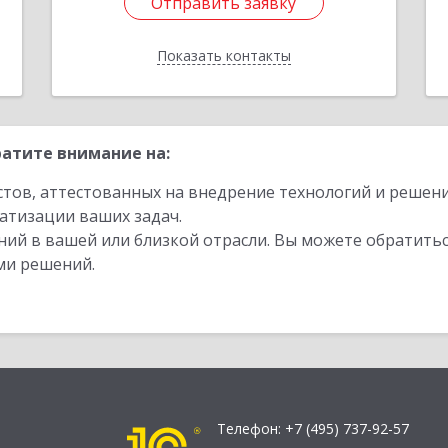
Отправить заявку
Отправить заявку
Показать контакты
Назад
атите внимание на:
стов, аттестованных на внедрение технологий и решен
атизации ваших задач.
ий в вашей или близкой отрасли. Вы можете обратитьс
ми решений.
Телефон:
+7 (495) 737-92-57