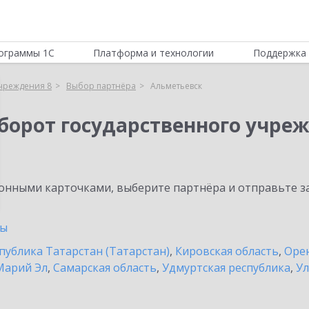
ограммы 1С
Платформа и технологии
Поддержка 
учреждения 8
Выбор партнёра
Альметьевск
борот государственного учреж
нными карточками, выберите партнёра и отправьте за
ны
публика Татарстан (Татарстан)
,
Кировская область
,
Орен
Марий Эл
,
Самарская область
,
Удмуртская республика
,
Ул