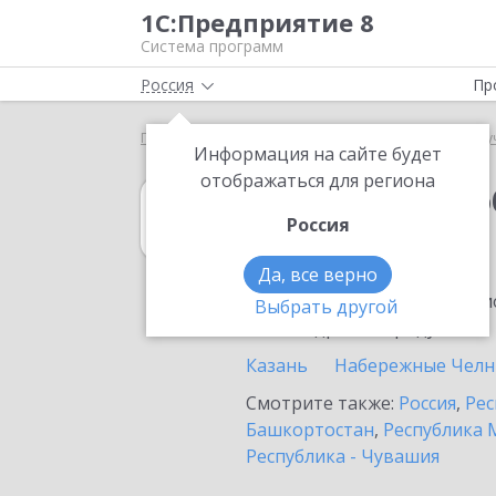
1С:Предприятие 8
Система программ
Россия
Пр
Главная
1С:Документооборот государственного 
Информация на сайте будет
отображаться для региона
1С:Документоо
Россия
в Альметьевске
Да, все верно
Ознакомьтесь с информацио
Выбрать другой
или внедрение продукта.
Казань
Набережные Чел
Смотрите также:
Россия
,
Рес
Башкортостан
,
Республика 
Республика - Чувашия