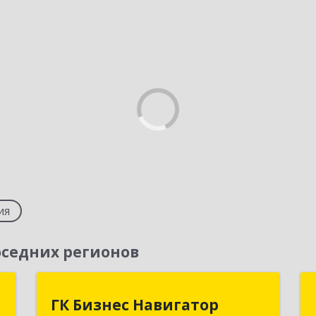
ия
седних регионов
ь
ГК Бизнес Навигатор
ГК Бизнес Навигатор