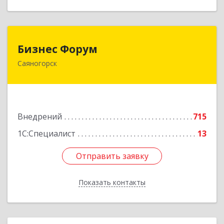
Бизнес Форум
Бизнес Форум
Саяногорск
655603, Хакасия Респ, Саяногорск г, Советский
мкр, дом № 2, кв.262
Подробнее
Внедрений
715
1С:Специалист
13
Отправить заявку
Отправить заявку
Показать контакты
Назад