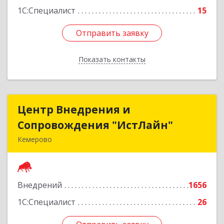
1С:Специалист
15
Отправить заявку
Отправить заявку
Показать контакты
Назад
Центр Внедрения и
Центр Внедрения и
Сопровождения "ИстЛайн"
Сопровождения "ИстЛайн"
Кемерово
650000, Кемеровская область - Кузбасс обл, г.о.
Кемеровский, Кемерово г, Мичурина ул, дом №
13А, этаж 3, пом.2, оф.301
Внедрений
1656
Подробнее
1С:Специалист
26