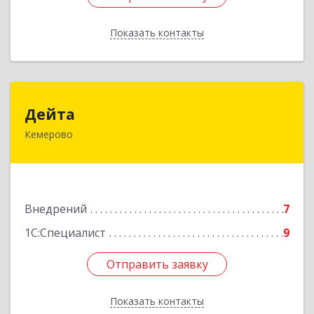
Показать контакты
Назад
Дейта
Дейта
Кемерово
650036, Кемеровская обл, Кемерово г,
Тухачевского ул, дом № 22, корпус А, оф.405
Подробнее
Внедрений
7
1С:Специалист
9
Отправить заявку
Отправить заявку
Показать контакты
Назад