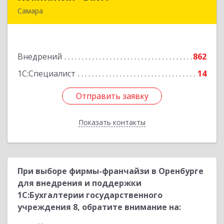
Самара
443112, Самарская обл, Самара г,
Управленческий п, Симферопольская ул, дом №
3, ком.7-12
Внедрений
862
Подробнее
1С:Специалист
14
Отправить заявку
Отправить заявку
Показать контакты
Назад
При выборе фирмы-франчайзи в Оренбурге
для внедрения и поддержки
1С:Бухгалтерии государственного
учреждения 8, обратите внимание на: