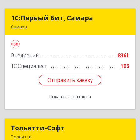
1С:Первый Бит, Самара
1С:Первый Бит, Самара
Самара
443013, Самарская обл, Самара г, Дачная ул,
дом № 24, пом.2/25
Внедрений
8361
Подробнее
1С:Специалист
106
Отправить заявку
Отправить заявку
Показать контакты
Назад
Тольятти-Софт
Тольятти-Софт
Тольятти