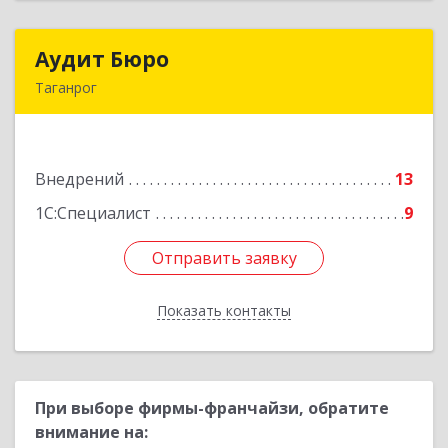
Аудит Бюро
Аудит Бюро
Таганрог
347900, Ростовская обл, Таганрог г,
Лермонтовский пер, дом № 7 "А"
Внедрений
13
Подробнее
1С:Специалист
9
Отправить заявку
Отправить заявку
Показать контакты
Назад
При выборе фирмы-франчайзи, обратите
внимание на: