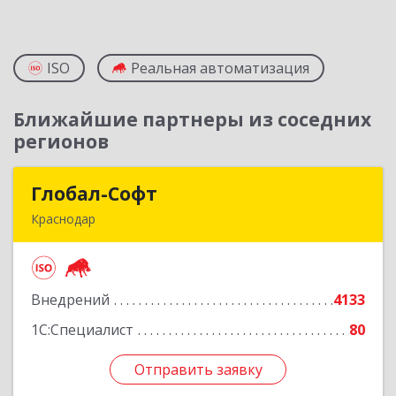
ISO
Реальная автоматизация
Ближайшие партнеры из соседних
регионов
Глобал-Софт
Глобал-Софт
Краснодар
350018, Краснодарский край, Краснодар г,
Сормовская ул, дом № 7
Внедрений
4133
Подробнее
1С:Специалист
80
Отправить заявку
Отправить заявку