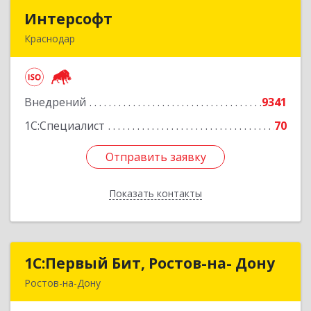
Интерсофт
Интерсофт
Краснодар
350020, Краснодарский край, Краснодар г,
Рашпилевская ул, дом № 179/1, оф.618
Внедрений
9341
Подробнее
1С:Специалист
70
Отправить заявку
Отправить заявку
Показать контакты
Назад
1С:Первый Бит, Ростов-на- Дону
1С:Первый Бит, Ростов-на- Дону
Ростов-на-Дону
344091, Ростовская обл, Ростов-на-Дону г,