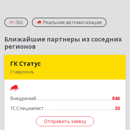
ISO
Реальная автоматизация
Ближайшие партнеры из соседних
регионов
ГК Статус
ГК Статус
Ставрополь
355002, Ставропольский край, Ставрополь г,
Лермонтова ул, дом № 187
Внедрений
846
Подробнее
1С:Специалист
20
Отправить заявку
Отправить заявку