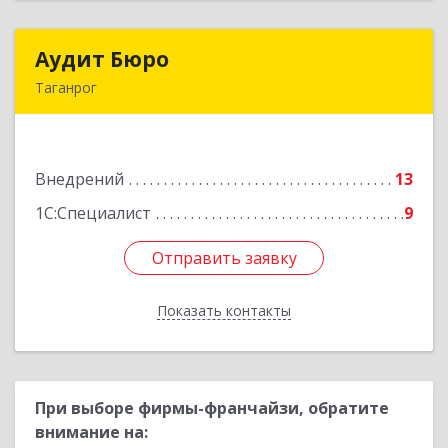
Аудит Бюро
Аудит Бюро
Таганрог
347900, Ростовская обл, Таганрог г,
Лермонтовский пер, дом № 7 "А"
Внедрений
13
Подробнее
1С:Специалист
9
Отправить заявку
Отправить заявку
Показать контакты
Назад
При выборе фирмы-франчайзи, обратите
внимание на: