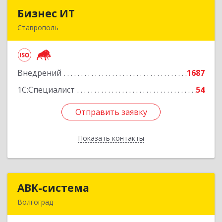
Бизнес ИТ
Бизнес ИТ
Ставрополь
355035, Ставропольский край, Ставрополь г, 1
Промышленная ул, дом № 3, корпус А
Внедрений
1687
Подробнее
1С:Специалист
54
Отправить заявку
Отправить заявку
Показать контакты
Назад
АВК-система
АВК-система
Волгоград
400131, Волгоградская обл, Волгоград г,