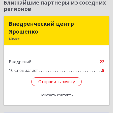
Ближайшие партнеры из соседних
регионов
Внедренческий центр
Внедренческий центр
Ярошенко
Ярошенко
Миасс
456300, Челябинская обл, Миасс г, Романенко
ул, дом № 97
Внедрений
22
Подробнее
1С:Специалист
8
Отправить заявку
Отправить заявку
Показать контакты
Назад