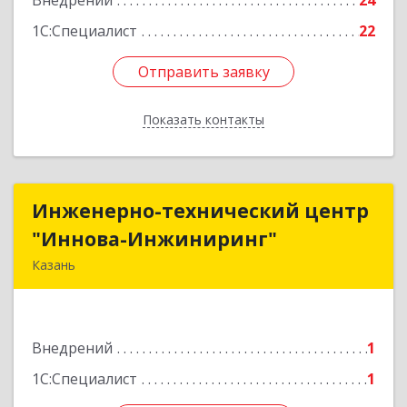
Внедрений
24
1С:Специалист
22
Отправить заявку
Отправить заявку
Показать контакты
Назад
Инженерно-технический центр
Инженерно-технический центр
"Иннова-Инжиниринг"
"Иннова-Инжиниринг"
Казань
420012, Татарстан Респ, Казань г, Пушкина ул,
дом № 52, оф.406
Внедрений
1
Подробнее
1С:Специалист
1