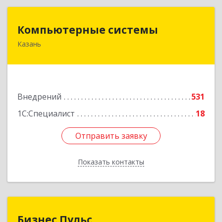
Компьютерные системы
Компьютерные системы
Казань
420066, Татарстан Респ, Казань г, Солдатская
ул, дом № 8, оф.210
Подробнее
Внедрений
531
1С:Специалист
18
Отправить заявку
Отправить заявку
Показать контакты
Назад
Бизнес Пульс
Бизнес Пульс