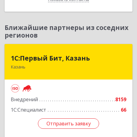
Ближайшие партнеры из соседних
регионов
1С:Первый Бит, Казань
1С:Первый Бит, Казань
Казань
420133, Татарстан Респ, Казань г, Ямашева пр-
кт, дом № 37Б, пом./офис 1000/4
Подробнее
Внедрений
8159
1С:Специалист
66
Отправить заявку
Отправить заявку