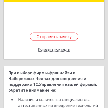
422980, Татарстан Респ, Чистопольский р-н,
Чистополь г, К.Маркса ул, дом № 23, кв.10
Подробнее
Отправить заявку
Отправить заявку
Показать контакты
Назад
При выборе фирмы-франчайзи в
Набережных Челнах для внедрения и
поддержки 1С:Управления нашей фирмой,
обратите внимание на:
Наличие и количество специалистов,
аттестованных на внедрение технологий