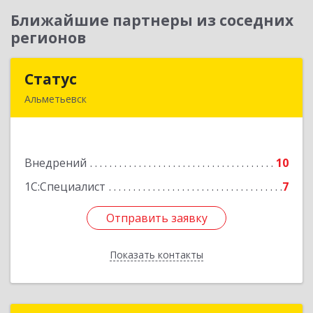
Ближайшие партнеры из соседних
регионов
Статус
Статус
Альметьевск
423450, Татарстан Респ, Альметьевск г, Мира
ул, дом № 10
Внедрений
10
Подробнее
1С:Специалист
7
Отправить заявку
Отправить заявку
Показать контакты
Назад