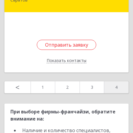
410005, Саратовская обл, Саратов г, ул. им.
Пугачева Е.И., дом № 161, оф.302
Подробнее
Отправить заявку
Отправить заявку
Показать контакты
Назад
<
1
2
3
4
При выборе фирмы-франчайзи, обратите
внимание на:
Наличие и количество специалистов,