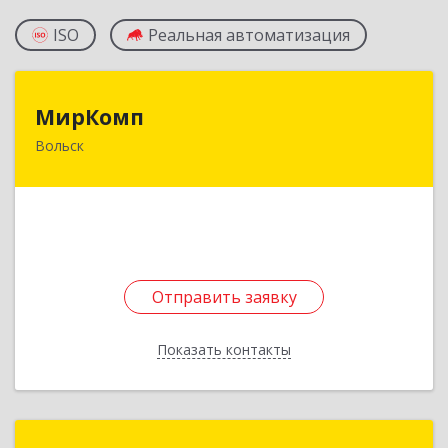
ISO
Реальная автоматизация
МирКомп
МирКомп
Вольск
412900, Саратовская обл, Вольск г,
Володарского ул, дом № 86
Подробнее
Отправить заявку
Отправить заявку
Показать контакты
Назад