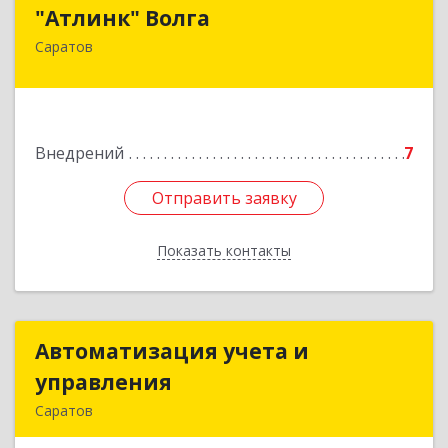
"Атлинк" Волга
"Атлинк" Волга
Саратов
410040, Саратовская обл, Саратов г,
Техническая ул, дом № 47/61, кв.163
Подробнее
Внедрений
7
Отправить заявку
Отправить заявку
Показать контакты
Назад
Автоматизация учета и
Автоматизация учета и
управления
управления
Саратов
410019, Саратовская обл, Саратов г, Танкистов