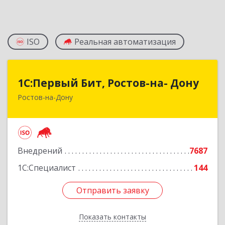
ISO
Реальная автоматизация
1С:Первый Бит, Ростов-на- Дону
1С:Первый Бит, Ростов-на- Дону
Ростов-на-Дону
344091, Ростовская обл, Ростов-на-Дону г,
Малиновского ул, дом № 3, корпус 1, пом.36
Подробнее
Внедрений
7687
1С:Специалист
144
Отправить заявку
Отправить заявку
Показать контакты
Назад