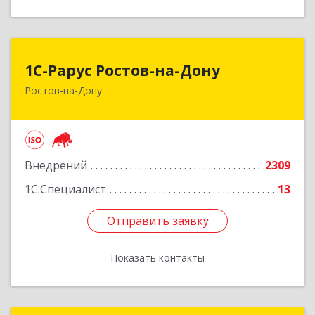
1С-Рарус Ростов-на-Дону
1С-Рарус Ростов-на-Дону
Ростов-на-Дону
344002, Ростовская обл, г.о. город Ростов-на-
Дону, Ростов-на-Дону г, Газетный пер, дом №
47Б
Подробнее
Внедрений
2309
1С:Специалист
13
Отправить заявку
Отправить заявку
Показать контакты
Назад