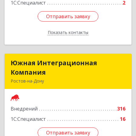
1С:Специалист
2
Отправить заявку
Отправить заявку
Показать контакты
Назад
Южная Интеграционная
Южная Интеграционная
Компания
Компания
Ростов-на-Дону
344058, Ростовская обл, Ростов-на-Дону г.о.,
Ростов-на-Дону г, Стачки пр-кт, двлд. 160, этаж
3
Внедрений
316
Подробнее
1С:Специалист
16
Отправить заявку
Отправить заявку