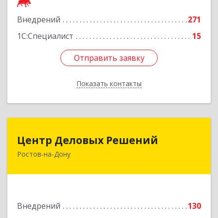
Подробнее
Внедрений
271
1С:Специалист
15
Отправить заявку
Отправить заявку
Показать контакты
Назад
Центр Деловых Решений
Центр Деловых Решений
Ростов-на-Дону
344029, Ростовская обл, Ростов-на-Дону г,
Сельмаш пр-кт, Здание № 90а, этаж 3, оф.319
Подробнее
Внедрений
130