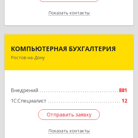
Показать контакты
Назад
КОМПЬЮТЕРНАЯ БУХГАЛТЕРИЯ
КОМПЬЮТЕРНАЯ БУХГАЛТЕРИЯ
Ростов-на-Дону
344002, Ростовская обл, Ростов-на-Дону г,
Социалистическая ул, дом № 107А
Подробнее
Внедрений
881
1С:Специалист
12
Отправить заявку
Отправить заявку
Показать контакты
Назад