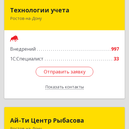
Технологии учета
Технологии учета
Ростов-на-Дону
344064, Ростовская обл, Ростов-на-Дону г,
Вавилова ул, дом № 68, оф.309
Подробнее
Внедрений
997
1С:Специалист
33
Отправить заявку
Отправить заявку
Показать контакты
Назад
Ай-Ти Центр Рыбасова
Ай-Ти Центр Рыбасова
Ростов-на-Дону