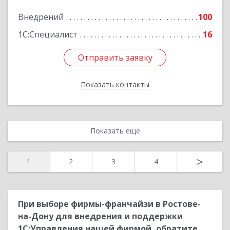
Подробнее
Внедрений
100
1С:Специалист
16
Отправить заявку
Отправить заявку
Показать контакты
Назад
Показать еще
>
1
2
3
4
При выборе фирмы-франчайзи в Ростове-
на-Дону для внедрения и поддержки
1С:Управления нашей фирмой, обратите