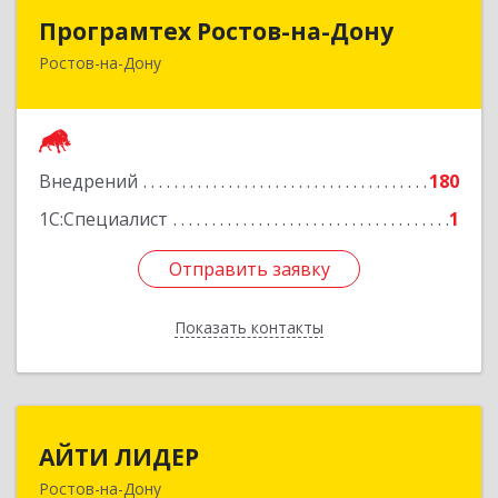
Програмтех Ростов-на-Дону
Програмтех Ростов-на-Дону
Ростов-на-Дону
344003, Ростовская обл, г.о. Город Ростов-На-
Дону, Ростов-на-Дону г, Семашко пер, Здание
№ 114, оф.6
Подробнее
Внедрений
180
1С:Специалист
1
Отправить заявку
Отправить заявку
Показать контакты
Назад
АЙТИ ЛИДЕР
АЙТИ ЛИДЕР
Ростов-на-Дону
344065, Ростовская обл, Ростов-на-Дону г,