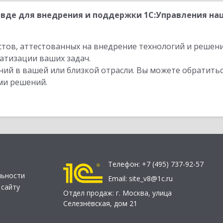
вде для внедрения и поддержки 1С:Управления на
стов, аттестованных на внедрение технологий и решен
атизации ваших задач.
ий в вашей или близкой отрасли. Вы можете обратитьс
ми решений.
Телефон:
+7 (495) 737-92-57
льности
Email:
site_v8@1c.ru
 сайту
Отдел продаж:
г. Москва
,
улица
Селезнёвская, дом 21