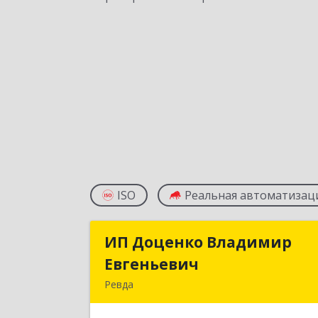
ISO
Реальная автоматизац
ИП Доценко Владимир
ИП Доценко Владими
Евгеньевич
Евгеньеви
Ревда
623281, Свердловская обл, Ревда г
Карла Либкнехта ул, дом № 35, кв.3