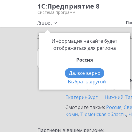
1С:Предприятие 8
Система программ
Россия
Пр
Главная
1С:Управление нашей фирмой
Выбор 
Информация на сайте будет
отображаться для региона
1С:Управление
Россия
в Ревде
Да, все верно
Ознакомьтесь с информацио
Выбрать другой
или внедрение продукта.
Екатеринбург
Нижний Та
Смотрите также:
Россия
,
Све
Коми
,
Тюменская область
,
Ч
Партнеры в вашем регионе: