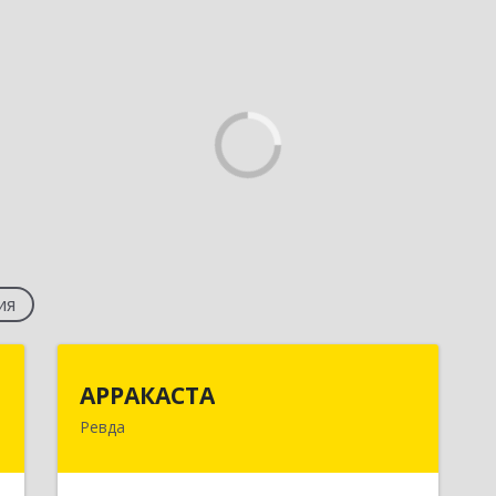
ия
р
АРРАКАСТА
АРРАКАСТА
ч
Ревда
623286, Свердловская обл, Ревда г,
Азина ул, Здание № 83, оф.3
,
1