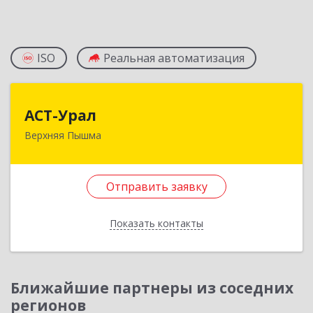
ISO
Реальная автоматизация
АСТ-Урал
АСТ-Урал
Верхняя Пышма
624090, Свердловская обл, Верхняя Пышма г,
Уральских рабочих ул, дом № 45А - 76
Отправить заявку
Подробнее
Отправить заявку
Показать контакты
Назад
Ближайшие партнеры из соседних
регионов