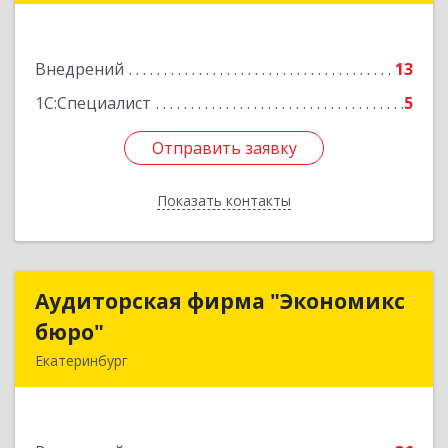
Подробнее
Внедрений
13
1С:Специалист
5
Отправить заявку
Отправить заявку
Показать контакты
Назад
Аудиторская фирма "Экономикс
Аудиторская фирма "Экономикс
бюро"
бюро"
Екатеринбург
620027, Свердловская обл, Екатеринбург г,
Мельковская ул, дом № 2Б-34