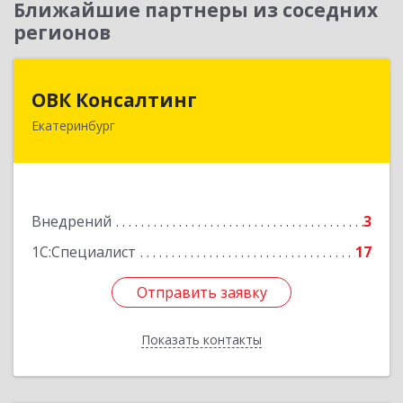
Ближайшие партнеры из соседних
регионов
ОВК Консалтинг
ОВК Консалтинг
Екатеринбург
620061, Свердловская обл, Екатеринбург г, Алая
ул, дом № 1, оф.12
Подробнее
Внедрений
3
1С:Специалист
17
Отправить заявку
Отправить заявку
Показать контакты
Назад