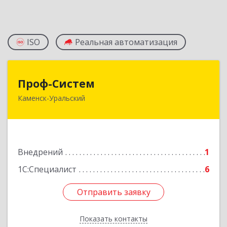
ISO
Реальная автоматизация
Проф-Систем
Проф-Систем
Каменск-Уральский
623406, Свердловская обл, Каменск-Уральский
г, Уральская ул, дом № 43, пом.110
Подробнее
Внедрений
1
1С:Специалист
6
Отправить заявку
Отправить заявку
Показать контакты
Назад