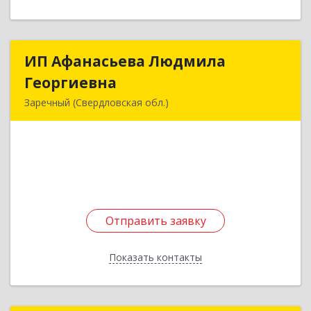
ИП Афанасьева Людмила
ИП Афанасьева Людмила
Георгиевна
Георгиевна
Заречный (Свердловская обл.)
624250, Свердловская обл, Заречный г,
Алещенкова ул, дом № 4, кв.46
Подробнее
Отправить заявку
Отправить заявку
Показать контакты
Назад