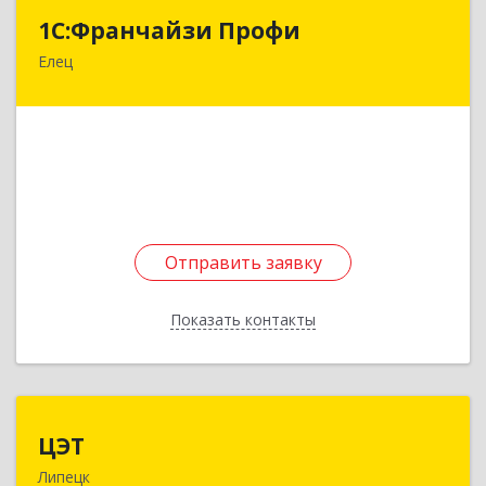
1С:Франчайзи Профи
1С:Франчайзи Профи
Елец
399784, Липецкая обл, Елец г, Гагарина ул,
Здание № 3а
Подробнее
Отправить заявку
Отправить заявку
Показать контакты
Назад
ЦЭТ
ЦЭТ
Липецк
398020, Липецкая обл, Липецк г,