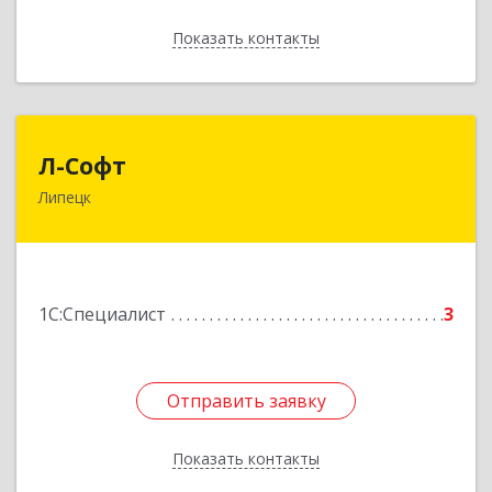
Показать контакты
Назад
Л-Софт
Л-Софт
Липецк
398024, Липецкая обл, Липецк г,
Механизаторов ул, дом № 15
Подробнее
1С:Специалист
3
Отправить заявку
Отправить заявку
Показать контакты
Назад