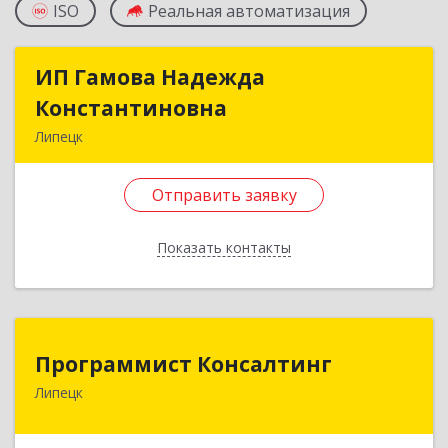
ISO
Реальная автоматизация
ИП Гамова Надежда
ИП Гамова Надежда
Константиновна
Константиновна
Липецк
398002, Липецкая обл, Липецк г, Гагарина ул,
дом № 51/3, кв.3
Отправить заявку
Подробнее
Показать контакты
Отправить заявку
Назад
Программист Консалтинг
Программист Консалтинг
Липецк
398510, Липецкая обл, Липецкий р-н,
Боринское с, Молодежная ул, дом № 37а