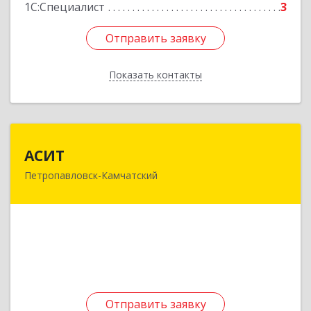
1С:Специалист
3
Отправить заявку
Отправить заявку
Показать контакты
Назад
АСИТ
АСИТ
Петропавловск-Камчатский
683031, Камчатский край, Петропавловск-
Камчатский г, Топоркова ул, дом № 9/8, офис
"С"
Подробнее
Отправить заявку
Отправить заявку