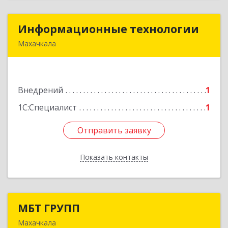
Информационные технологии
Информационные технологии
Махачкала
367013, Дагестан Респ, Махачкала г, Гамидова
ул, дом № 18ж, оф.513/4
Внедрений
1
Подробнее
1С:Специалист
1
Отправить заявку
Отправить заявку
Показать контакты
Назад
МБТ ГРУПП
МБТ ГРУПП
Махачкала