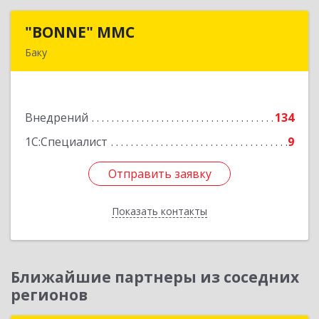
"BONNE" MMC
"BONNE" MMC
Баку
AZ1033, Азербайджан, г. Баку, пр Г.Алиева 95,
ITS дверь 24
Внедрений
134
Подробнее
1С:Специалист
9
Отправить заявку
Отправить заявку
Показать контакты
Назад
Ближайшие партнеры из соседних
регионов