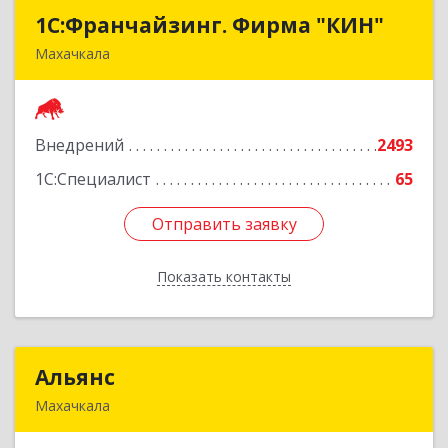
1С:Франчайзинг. Фирма "КИН"
1С:Франчайзинг. Фирма "КИН"
Махачкала
367030, Дагестан Респ, Махачкала г, И.Казака
ул, дом № 31
Внедрений
2493
Подробнее
1С:Специалист
65
Отправить заявку
Отправить заявку
Показать контакты
Назад
Альянс
Альянс
Махачкала
368000, Дагестан Респ, Махачкала г, Петра