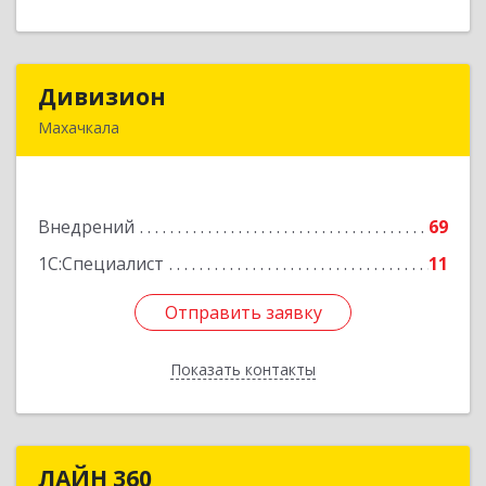
Дивизион
Дивизион
Махачкала
367010, Дагестан Респ, Махачкала г,
Абубакарова ул, дом № 25
Внедрений
69
Подробнее
1С:Специалист
11
Отправить заявку
Отправить заявку
Показать контакты
Назад
ЛАЙН 360
ЛАЙН 360