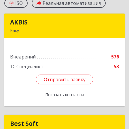
ISO
Реальная автоматизация
AKBIS
AKBIS
Баку
AZ1007, Азербайджан, г. Баку, ул. Ак. Мирали
Гашгая, квартал 748, кв. 2
Внедрений
576
Подробнее
1С:Специалист
53
Отправить заявку
Отправить заявку
Показать контакты
Назад
Best Soft
Best Soft