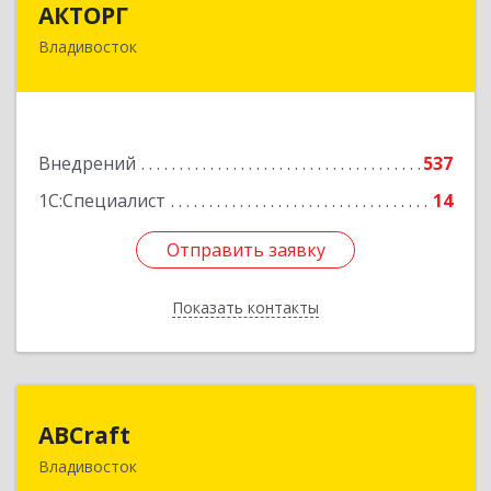
АКТОРГ
Владивосток
690002, Приморский край, Владивосток г,
Океанский пр-кт, дом № 117
Подробнее
Внедрений
537
1С:Специалист
14
Отправить заявку
Отправить заявку
Показать контакты
Назад
ABCraft
ABCraft
Владивосток
690089, Приморский край, Владивосток г,