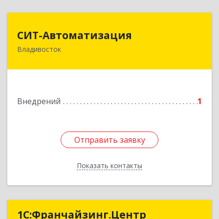
СИТ-Автоматизация
СИТ-Автоматизация
Владивосток
690087, Приморский край, Владивосток г,
Стрелочная ул, дом № 2А
Подробнее
Внедрений
1
Отправить заявку
Отправить заявку
Показать контакты
Назад
1С:Франчайзинг.Центр
1С:Франчайзинг.Центр