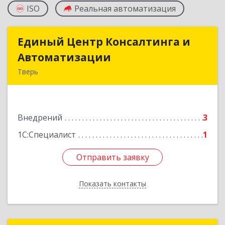
ISO
Реальная автоматизация
Единый Центр Консалтинга и
Единый Центр Консалтинга и
Автоматизации
Автоматизации
Тверь
170100, Тверская обл, Тверь г, Студенческий
пер, дом № 28, оф.214
Внедрений
3
Подробнее
1С:Специалист
1
Отправить заявку
Отправить заявку
Показать контакты
Назад