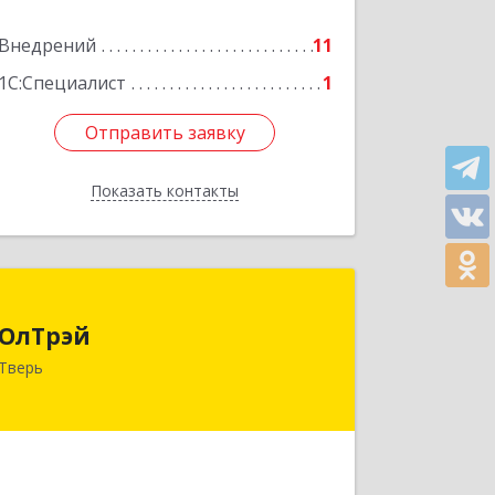
Внедрений
11
1С:Специалист
1
Отправить заявку
Отправить заявку
Показать контакты
Назад
ОлТрэй
ОлТрэй
170043, Тверская обл, Тверь г, Гусева
Тверь
б-р, дом № 56, пом.XXI, секция 3, оф.4
Подробнее