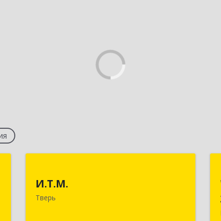
ия
О
И.Т.М.
И.Т.М.
-
170040, Тверская обл, г.о. город
Тверь
,
Тверь, Тверь г, Николая Корыткова
5
пр-кт, дом № 15е, строение 1