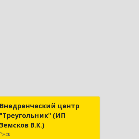
Внедренческий центр
Внедренческий центр
"Треугольник" (ИП
"Треугольник" (ИП
Земсков В.К.)
Земсков В.К.)
Ржев