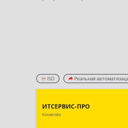
ISO
Реальная автоматизац
ИТСЕРВИС-ПР
ИТСЕРВИС-ПРО
171252, Тверская обл, Конаковский р
Конаково
н, Конаково г, Учебная ул, дом № 17
оф.3