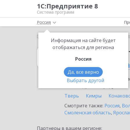
1С:Предприятие 8
Система программ
Россия
Пр
Главная
1С:Рабочее место кассира
Выбор парт
Информация на сайте будет
отображаться для региона
1С:Рабочее мес
Россия
в Тверской обла
Да, все верно
Ознакомьтесь с информацио
Выбрать другой
или внедрение продукта.
Тверь
Кимры
Конаков
Смотрите также:
Россия
,
Вол
Смоленская область
,
Яросла
Партнеры в вашем регионе: