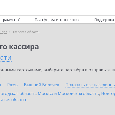
ограммы 1С
Платформа и технологии
Поддержка 
нёра
Тверская область
то кассира
сти
нными карточками, выберите партнёра и отправьте за
о
Ржев
Вышний Волочек
Показать все населенн
огодская область
,
Москва и Московская область
,
Новгор
вская область