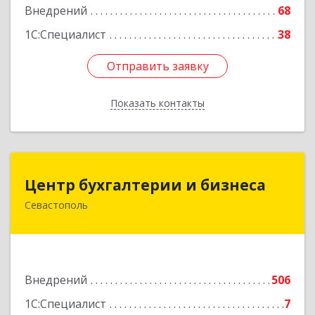
Подробнее
Внедрений
68
1С:Специалист
38
Отправить заявку
Отправить заявку
Показать контакты
Назад
Центр бухгалтерии и бизнеса
Центр бухгалтерии и бизнеса
Севастополь
299026, Севастополь г, Качинский туп, дом №
22
Подробнее
Внедрений
506
1С:Специалист
7