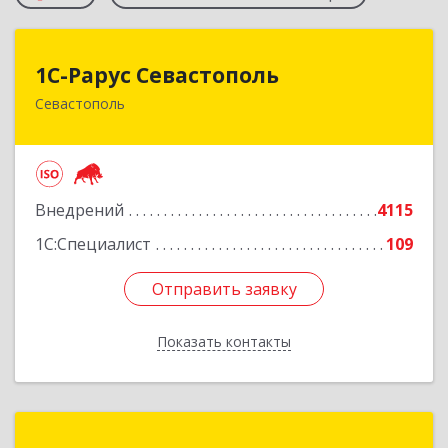
1С-Рарус Севастополь
1С-Рарус Севастополь
Севастополь
299011, Севастополь г, Кулакова ул, дом № 58
Подробнее
Внедрений
4115
1С:Специалист
109
Отправить заявку
Отправить заявку
Показать контакты
Назад
Центр автоматизации "Кутузов"