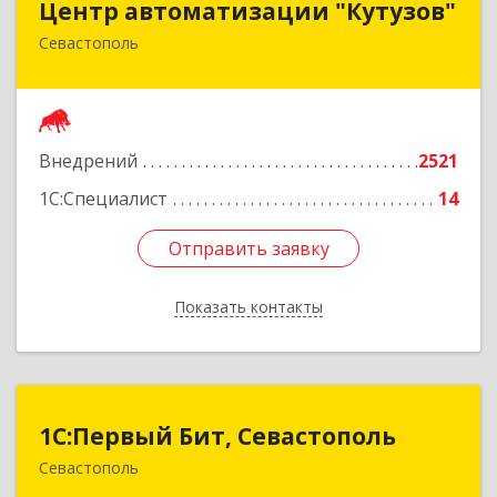
Центр автоматизации "Кутузов"
Севастополь
299011, Севастополь г, Генерала Петрова ул,
дом № 20, корпус 1, оф.1
Подробнее
Внедрений
2521
1С:Специалист
14
Отправить заявку
Отправить заявку
Показать контакты
Назад
1С:Первый Бит, Севастополь
1С:Первый Бит, Севастополь
Севастополь
299007, Севастополь г, 4-я Бастионная ул, дом