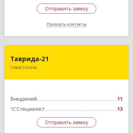
Отправить заявку
Отправить заявку
Показать контакты
Назад
Таврида-21
Таврида-21
Севастополь
299011, Севастополь г, Петрова Генерала ул,
дом № 20, корпус 1, оф.25
Подробнее
Внедрений
11
1С:Специалист
13
Отправить заявку
Отправить заявку