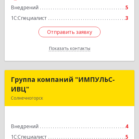
Внедрений
5
1С:Специалист
3
Отправить заявку
Отправить заявку
Показать контакты
Назад
Группа компаний "ИМПУЛЬС-
Группа компаний "ИМПУЛЬС-
ИВЦ"
ИВЦ"
Солнечногорск
141508, Московская обл, Солнечногорский р-н,
Солнечногорск г, Рекинцо мкр, дом № 2А
Внедрений
4
Подробнее
1С:Специалист
5