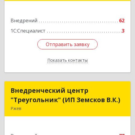
Подробнее
Внедрений
62
1С:Специалист
3
Отправить заявку
Отправить заявку
Показать контакты
Назад
Внедренческий центр
Внедренческий центр
"Треугольник" (ИП Земсков В.К.)
"Треугольник" (ИП Земсков В.К.)
Ржев
172386, Тверская обл, Ржев г, Маяковского ул,
дом № 36, кв.57