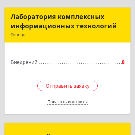
Лаборатория комплексных
Лаборатория комплексных
информационных технологий
информационных технологий
Липецк
398032, Липецкая обл, Липецк г,
Универсальный проезд, дом № 2
Внедрений
8
Подробнее
Отправить заявку
Отправить заявку
Показать контакты
Назад
1С:Франчайзинг. Аксиома