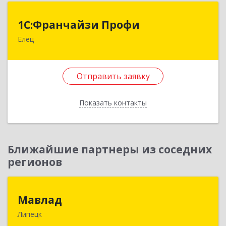
1С:Франчайзи Профи
1С:Франчайзи Профи
Елец
399784, Липецкая обл, Елец г, Гагарина ул,
Здание № 3а
Отправить заявку
Подробнее
Отправить заявку
Показать контакты
Назад
Ближайшие партнеры из соседних
регионов
Мавлад
Мавлад
Липецк
398046, Липецкая обл, Липецк г, Стаханова ул,