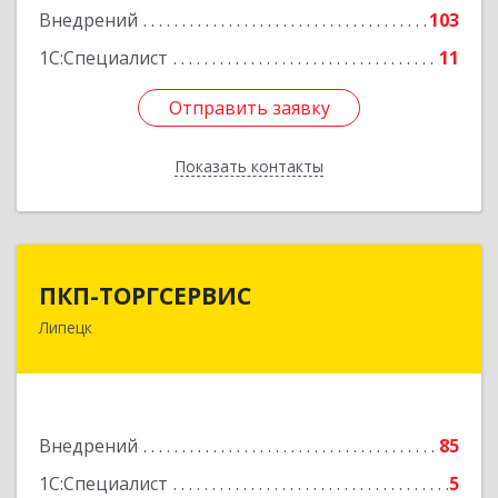
Внедрений
103
1С:Специалист
11
Отправить заявку
Отправить заявку
Показать контакты
Назад
ПКП-ТОРГСЕРВИС
ПКП-ТОРГСЕРВИС
Липецк
398024, Липецкая обл, Липецк г, Победы пр,
дом № 72А
Подробнее
Внедрений
85
1С:Специалист
5