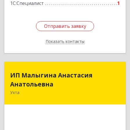
1С:Специалист
1
Отправить заявку
Отправить заявку
Показать контакты
Назад
ИП Малыгина Анастасия
ИП Малыгина Анастасия
Анатольевна
Анатольевна
Ухта
169300, Коми Респ, Ухта г, Шахтинская ул, дом
№ 28, кв.3
Подробнее