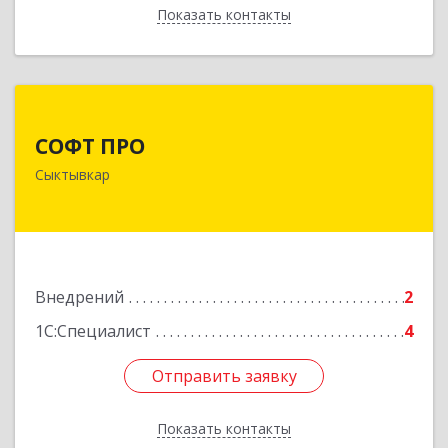
Показать контакты
Назад
СОФТ ПРО
СОФТ ПРО
167000, Коми Респ, Сыктывкар г, Ленина ул,
Сыктывкар
дом № 32, пом.10
Подробнее
Внедрений
2
1С:Специалист
4
Отправить заявку
Отправить заявку
Показать контакты
Назад