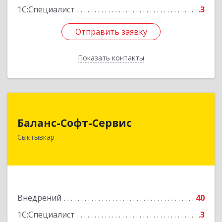
1С:Специалист
3
Отправить заявку
Отправить заявку
Показать контакты
Назад
Баланс-Софт-Сервис
Баланс-Софт-Сервис
167000, Коми Респ, Сыктывкар г, Первомайская
Сыктывкар
ул, дом № 70, оф.401
Подробнее
Внедрений
40
1С:Специалист
3