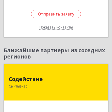
Отправить заявку
Отправить заявку
Показать контакты
Назад
Ближайшие партнеры из соседних
регионов
Содействие
Содействие
167004, Коми Респ, Сыктывкар г, Первомайская
Сыктывкар
ул, дом № 149
Подробнее