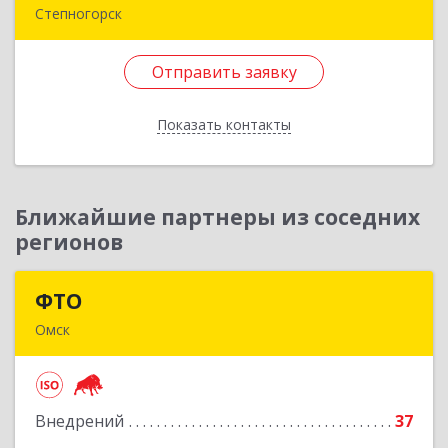
Степногорск
021500, Республика Казахстан, Акмолинская,
Степногорск, 3, дом № 41
Отправить заявку
Подробнее
Показать контакты
Отправить заявку
Назад
Ближайшие партнеры из соседних
регионов
ФТО
ФТО
Омск
644042, Омская обл, Омск г, Карла Маркса пр-
кт, дом № 18, корпус 28, оф.502
Внедрений
37
Подробнее