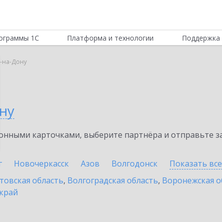
ограммы 1С
Платформа и технологии
Поддержка 
в-на-Дону
ну
нными карточками, выберите партнёра и отправьте за
г
Новочеркасск
Азов
Волгодонск
Показать вс
товская область
,
Волгоградская область
,
Воронежская о
край