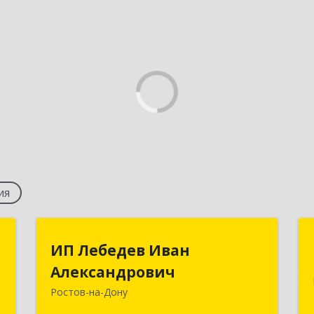
ия
й
ИП Лебедев Иван
ИП Лебедев Иван
ч
Александрович
Александрович
Ростов-на-Дону
-
344033, Ростовская обл, Ростов-на-
8
Дону г, Жлобинский пер, дом № 19а,