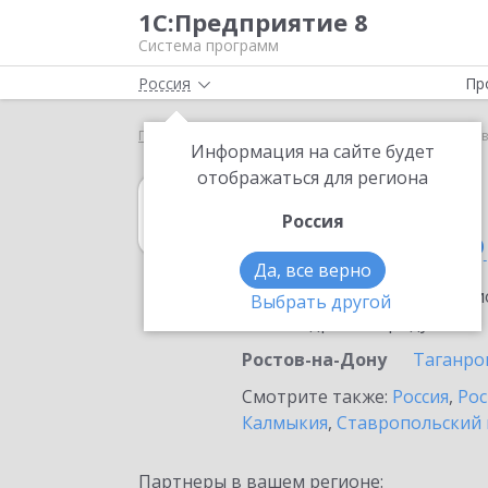
1С:Предприятие 8
Система программ
Россия
Пр
Главная
1С:Розница
Выбор партнёра
Росто
Информация на сайте будет
отображаться для региона
1С:Розница
Россия
в Ростове-на-До
Да, все верно
Ознакомьтесь с информацио
Выбрать другой
или внедрение продукта.
Ростов-на-Дону
Таганро
Смотрите также:
Россия
,
Рос
Калмыкия
,
Ставропольский 
Партнеры в вашем регионе: