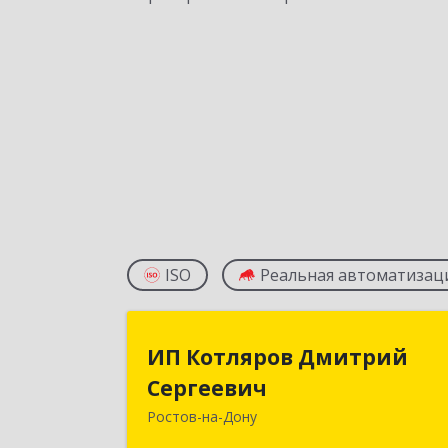
ISO
Реальная автоматизац
ИП Котляров Дмитри
ИП Котляров Дмитрий
Сергееви
Сергеевич
Ростов-на-Дону
344000, Ростовская обл, Ростов-на
Дону г, Каскадная ул, дом № 13