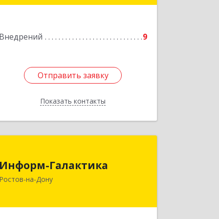
Подробнее
Внедрений
9
Отправить заявку
Отправить заявку
Показать контакты
Назад
Информ-Галактика
Информ-Галактика
344111, Ростовская обл, Ростов-на-
Ростов-на-Дону
Дону г, 40-летия Победы пр-кт, дом №
85