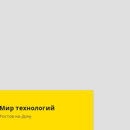
Мир технологий
Мир технологий
346800, Ростовская обл,
Ростов-на-Дону
Мясниковский р-н, Чалтырь с, Юго-
Восточная промзона, дом № 14/А