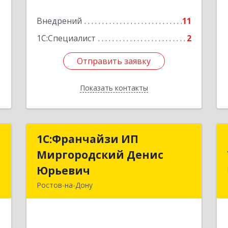
е
Подробнее
1
Внедрений
11
1С:Специалист
2
Отправить заявку
Отправить заявку
Показать контакты
Назад
с
1С:Франчайзи ИП
1С:Франчайзи ИП
т
Миргородский Денис
Миргородский Денис
Юрьевич
Юрьевич
-
Ростов-на-Дону
м
344096, Ростовская обл, Ростов-на-
7
Дону г, Стартовая ул, дом № 16/1,
кв.113