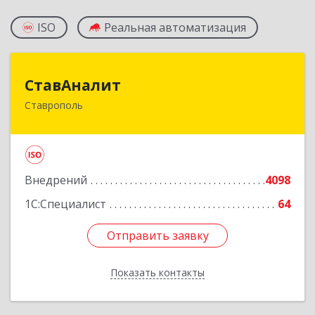
ISO
Реальная автоматизация
СтавАналит
СтавАналит
Ставрополь
355045, Ставропольский край, Ставрополь г,
Пирогова ул, дом № 66
Подробнее
Внедрений
4098
1С:Специалист
64
Отправить заявку
Отправить заявку
Показать контакты
Назад