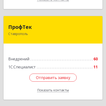
ПрофТек
ПрофТек
Ставрополь
355000, Ставропольский край, Ставрополь г,
Дзержинского, дом № 158, оф.1404
Подробнее
Внедрений
60
1С:Специалист
11
Отправить заявку
Отправить заявку
Показать контакты
Назад