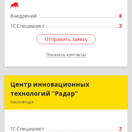
Подробнее
Внедрений
8
1С:Специалист
3
Отправить заявку
Отправить заявку
Показать контакты
Назад
Центр инновационных
Центр инновационных
технологий "Радар"
технологий "Радар"
Кисловодск
357000, Ставропольский край, Кисловодск г,
Цандера проезд, дом № 2
1С:Специалист
2
Подробнее