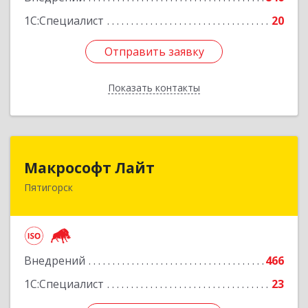
1С:Специалист
20
Отправить заявку
Отправить заявку
Показать контакты
Назад
Макрософт Лайт
Макрософт Лайт
Пятигорск
357501, Ставропольский край, Пятигорск г,
Коста Хетагурова ул, дом № 4
Подробнее
Внедрений
466
1С:Специалист
23